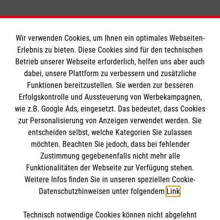
Wir verwenden Cookies, um Ihnen ein optimales Webseiten-
Erlebnis zu bieten. Diese Cookies sind für den technischen
Informationen
Betrieb unserer Webseite erforderlich, helfen uns aber auch
dabei, unsere Plattform zu verbessern und zusätzliche
Funktionen bereitzustellen. Sie werden zur besseren
Erfolgskontrolle und Aussteuerung von Werbekampagnen,
A-Z
wie z.B. Google Ads, eingesetzt. Das bedeutet, dass Cookies
Presse
Die Malteser
zur Personalisierung von Anzeigen verwendet werden. Sie
Impressum
entscheiden selbst, welche Kategorien Sie zulassen
Datenschutz
möchten. Beachten Sie jedoch, dass bei fehlender
Malteser im Erzbistum Bamberg
Zustimmung gegebenenfalls nicht mehr alle
Barrierefreiheit
Malteser in Deutschland
Funktionalitäten der Webseite zur Verfügung stehen.
Spendenkonto
Kontakt
Weitere Infos finden Sie in unseren speziellen Cookie-
Malteserorden
Datenschutzhinweisen unter folgendem
Link
.
Sharepoint
Empfänger: Malteser Hilfsdienst e.V.
Technisch notwendige Cookies können nicht abgelehnt