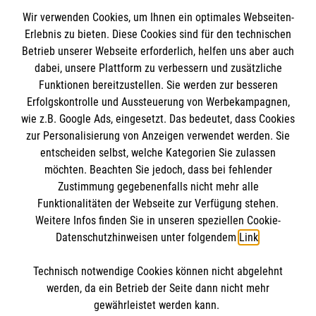
Wir verwenden Cookies, um Ihnen ein optimales Webseiten-
Erlebnis zu bieten. Diese Cookies sind für den technischen
Betrieb unserer Webseite erforderlich, helfen uns aber auch
Informationen
dabei, unsere Plattform zu verbessern und zusätzliche
Funktionen bereitzustellen. Sie werden zur besseren
Erfolgskontrolle und Aussteuerung von Werbekampagnen,
A-Z
wie z.B. Google Ads, eingesetzt. Das bedeutet, dass Cookies
Presse
Die Malteser
zur Personalisierung von Anzeigen verwendet werden. Sie
Impressum
entscheiden selbst, welche Kategorien Sie zulassen
Datenschutz
möchten. Beachten Sie jedoch, dass bei fehlender
Malteser im Erzbistum Bamberg
Zustimmung gegebenenfalls nicht mehr alle
Barrierefreiheit
Funktionalitäten der Webseite zur Verfügung stehen.
Malteser in Deutschland
Spendenkonto
Kontakt
Weitere Infos finden Sie in unseren speziellen Cookie-
Malteserorden
Datenschutzhinweisen unter folgendem
Link
.
Sharepoint
Empfänger: Malteser Hilfsdienst e.V.
Technisch notwendige Cookies können nicht abgelehnt
Bank: Pax-Bank
So finden Sie uns
werden, da ein Betrieb der Seite dann nicht mehr
DE57370601201201203046
gewährleistet werden kann.