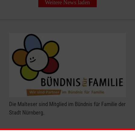
Weitere News laden
Die Malteser sind Mitglied im Bündnis für Familie der
Stadt Nürnberg.