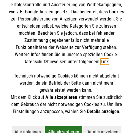
Erfolgskontrolle und Aussteuerung von Werbekampagnen,
A-Z
wie z.B. Google Ads, eingesetzt. Das bedeutet, dass Cookies
Presse
Die Malteser
zur Personalisierung von Anzeigen verwendet werden. Sie
Impressum
entscheiden selbst, welche Kategorien Sie zulassen
Datenschutz
möchten. Beachten Sie jedoch, dass bei fehlender
Malteser im Erzbistum Bamberg
Zustimmung gegebenenfalls nicht mehr alle
Barrierefreiheit
Funktionalitäten der Webseite zur Verfügung stehen.
Malteser in Deutschland
Spendenkonto
Kontakt
Weitere Infos finden Sie in unseren speziellen Cookie-
Malteserorden
Datenschutzhinweisen unter folgendem
Link
.
Sharepoint
Empfänger: Malteser Hilfsdienst e.V.
Technisch notwendige Cookies können nicht abgelehnt
Bank: Pax-Bank
So finden Sie uns
werden, da ein Betrieb der Seite dann nicht mehr
DE57370601201201203046
gewährleistet werden kann.
Mit dem Klick auf
Alle akzeptieren
stimmen Sie zusätzlich
BIC / S.W.I.F.T: GENODED1PA7
Hafenstraße 49
dem Gebrauch der nicht notwendigen Cookies zu. Um Ihre
Der Malteser Hilfsdienst e.V. ist als eingetragene
Einstellungen anzupassen, wählen Sie
Details anzeigen
.
90451 Nürnberg
gemeinnützige Organisation von der Körperschaft- und
Telefon: 0911 968910
Gewerbesteuer befreit.
malteser.nuernberg@malteser.org
Alle ablehnen
Alle akzeptieren
Details anzeigen