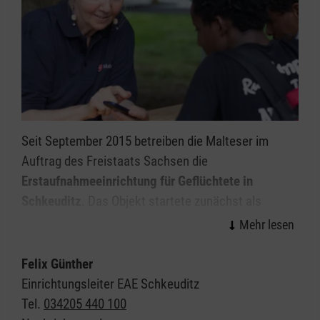
Seit September 2015 betreiben die Malteser im
Auftrag des Freistaats Sachsen die
Erstaufnahmeeinrichtung für Geflüchtete in
Schkeuditz
. Das Objekt startete zunächst als
Notunterkunft für 150 Personen, die in alten Büros
untergebracht waren und mangels geeigneter
Räumlichkeiten in einem beheizten Zelt verpflegt
Felix Günther
wurden.
Einrichtungsleiter EAE Schkeuditz
Tel.
034205 440 100
Mittlerweile ist das Gelände zur vollwertigen