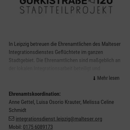
In Leipzig betreuen die Ehrenamtlichen des Malteser
Integrationsdienstes Geflüchtete im ganzen
Stadtgebiet. Die Ehrenamtlichen sind maßgeblich an
der lokalen Integrationsarbeit beteiligt und
begegnen Geflüchteten ganz individuell. Sie
übernehmen Familienpatenschaften,
Sprachtandems oder unterstützen Kindern bei den
Ehrenamtskoordination:
Hausaufgaben. Sie haben ein offenes Ohr und
Anne Gettel, Luisa Osorio Krauter, Melissa Celine
helfen, wo Hilfe gebraucht wird. Dabei fördern wir
Schmidt
eigene Potenziale und bringen Menschen
integrationsdienst.leipzig@malteser.org
zusammen. Die Begegnung auf Augenhöhe und das
Mobil:
0175 6089173