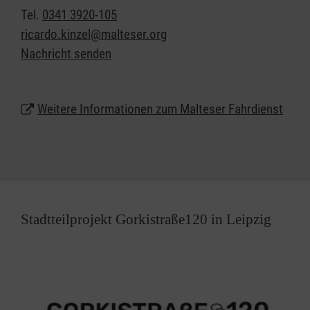
Beförderung und die umfassende Betreuung der
Tel.
0341 3920-105
Fahrgäste im Vordergrund - vor, während und nach
ricardo.kinzel@malteser.org
der Fahrt in Leipzig und Umgebung.
Nachricht senden
Über die reine Personenbeförderung hinaus
unterstützen die Malteser Sie gerne auch bei der
Weitere Informationen zum Malteser Fahrdienst
Antragstellung auf Kostenübernahme durch die
Krankenkasse oder das Sozialamt.
Stadtteilprojekt Gorkistraße120 in Leipzig