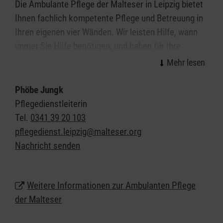
Die Ambulante Pflege der Malteser in Leipzig bietet
Ihnen fachlich kompetente Pflege und Betreuung in
Ihren eigenen vier Wänden. Wir leisten Hilfe, wann
immer Sie Hilfe benötigen, und haben für Ihre
Probleme stets ein offenes Ohr. So tragen wir dazu
bei, Ihnen ein weitgehend eigenständiges Leben in
Ihrem Zuhause zu ermöglichen.
Phöbe Jungk
Pflegedienstleiterin
Das Verhältnis zwischen Patientin oder Patient und
Tel.
0341 39 20 103
ambulanter Pflege muss in hohem Maße von
pflegedienst.leipzig@malteser.org
Vertrauen geprägt sein. Wir betreuen Sie mit festen
Nachricht senden
Bezugspersonen, die Sie zu den mit Ihnen
abgestimmten Zeiten zu Hause aufsuchen. Darauf
können Sie sich verlassen.
Weitere Informationen zur Ambulanten Pflege
der Malteser