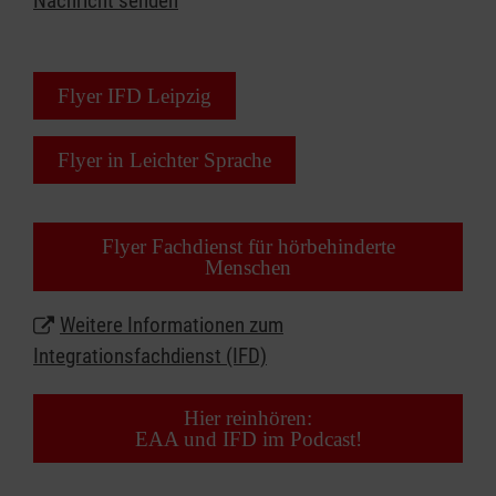
Nachricht senden
individuelle Einzelgespräche in der
Bürokratiesprechstunde "Wir helfen"
Beratungsstelle oder bei Hausbesuchen
Contact Kitchen
Gespräche in Ihrer Firma und am Arbeitsplatz
Nachhilfe
Flyer IFD Leipzig
Deutschnachhilfe für Erwachsene
Wir unterliegen der Schweigepflicht. Wir beraten
Patenschaften
Sie individuell und kostenlos.
Flyer in Leichter Sprache
Deutschkurs
Sprachcafé
Kontakt:
Nähcafé
Flyer Fachdienst für hörbehinderte
Malteser Hilfsdienst gGmbH
Menschen
Wohnungssprechstunde
Integrationsfachdienst
Kindernachmittag
Emilienstraße 11 (3. Stockwerk)
Weitere Informationen zum
04107 Leipzig
Integrationsfachdienst (IFD)
Hier reinhören:
EAA und IFD im Podcast!