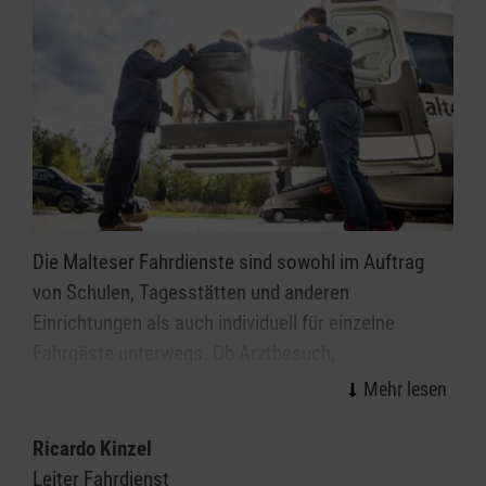
„Erstorientierung und Wertevermittlung“
unterstützen auch zahlreiche Ehrenamtliche aus
dem Integrationsdienst der Malteser die
Geflüchteten bei ihren ersten Schritten in
Deutschland.
In
Mockau
betreiben die Malteser eine
Notunterkunft für Geflüchtete
.
Die Malteser Fahrdienste sind sowohl im Auftrag
von Schulen, Tagesstätten und anderen
Einrichtungen als auch individuell für einzelne
Fahrgäste unterwegs. Ob Arztbesuch,
Behördengang, Ausflug oder der Besuch von
Freunden - die Malteser bringen Sie hin.
Ricardo Kinzel
Bei uns steht die freundliche und zuverlässige
Leiter Fahrdienst