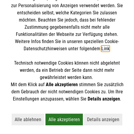
jugendgemäßer Weise umsetzen und für die ihr
zur Personalisierung von Anzeigen verwendet werden. Sie
anvertrauten Menschen erlebbar machen. Der
entscheiden selbst, welche Kategorien Sie zulassen
möchten. Beachten Sie jedoch, dass bei fehlender
heranwachsende Mensch wird ganzheitlich
Christian Domagala
Zustimmung gegebenenfalls nicht mehr alle
gefördert und gefordert. Durch vielfältige und
Diözesanjugendreferent Dresden-
Funktionalitäten der Webseite zur Verfügung stehen.
zielgruppenorientierte Angebote wird die
Meißen
Weitere Infos finden Sie in unseren speziellen Cookie-
Werteentwicklung des jungen Menschen geprägt:
Tel.
0351 43 555 35
Datenschutzhinweisen unter folgendem
Link
.
Verantwortungsbewusstsein, Hilfsbereitschaft,
Nachricht senden
Toleranz, Achtung und Respekt werden nicht nur
Technisch notwendige Cookies können nicht abgelehnt
werden, da ein Betrieb der Seite dann nicht mehr
gelehrt, sondern gelebt.
gewährleistet werden kann.
Hier reinhören:
Mit dem Klick auf
Alle akzeptieren
stimmen Sie zusätzlich
Als christlicher Jugendverband achtet die Malteser
Unser Podcast zum Schulsanitätsdienst und
dem Gebrauch der nicht notwendigen Cookies zu. Um Ihre
der Malteser Jugend!
Jugend jeden Menschen, unabhängig seiner
Einstellungen anzupassen, wählen Sie
Details anzeigen
.
Nationalität und Religion, selbstverständlich haben
auch Kinder und Jugendliche mit Behinderung ihren
Weitere Informationen zur Malteser Jugend
Platz in den Gruppen der Malteser Jugend.
Alle ablehnen
Alle akzeptieren
Details anzeigen
Lehnt alle nicht-essentiellen Cookies ab
Akzeptiert alle Cookies einschließl
Öffnet detaillie
Die Malteser Jugend Leipzig trifft sich jeden