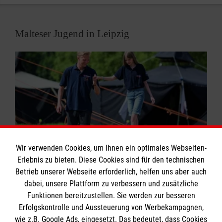
Malteser Jugend in Leipzig
Wir verwenden Cookies, um Ihnen ein optimales Webseiten-
Erlebnis zu bieten. Diese Cookies sind für den technischen
Betrieb unserer Webseite erforderlich, helfen uns aber auch
Die Malteser Jugend in Leipzig ist eine Gruppe von
dabei, unsere Plattform zu verbessern und zusätzliche
Kindern, Jugendlichen und jungen Erwachsenen. Sie
Funktionen bereitzustellen. Sie werden zur besseren
will den Leitsatz der Malteser "Bezeugung des
Erfolgskontrolle und Aussteuerung von Werbekampagnen,
Glaubens und Hilfe den Bedürftigen" in
wie z.B. Google Ads, eingesetzt. Das bedeutet, dass Cookies