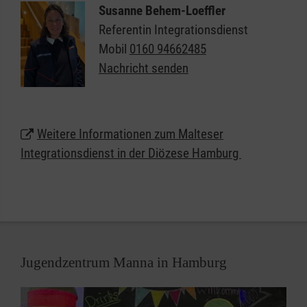
unterstützen Flüchtlinge dabei, in Hamburg
Susanne Behem-Loeffler
anzukommen, ihr Leben eigenständig zu führen und
Referentin Integrationsdienst
am Gemeinwesen teilzuhaben. Sie helfen bei der
Mobil
0160 94662485
Suche nach einer geeigneten Schule, bei der
Nachricht senden
Betreuung der Kinder, beim Lernen der deutschen
Sprache, beim Einkauf oder Arztbesuch. Außerdem
begleiten sie beim Gespräch mit Ämtern und
Weitere Informationen zum Malteser
Behörden in der neuen Umgebung.
Integrationsdienst in der Diözese Hamburg
Jugendzentrum Manna in Hamburg