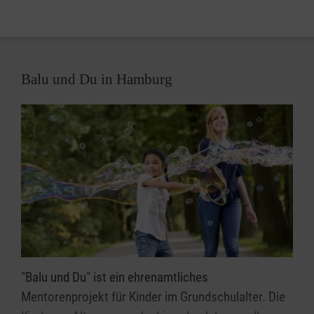
In der Auslandsarbeit konzentrieren sich die
Malteser in der Erzdiözese Hamburg schon seit
1991 auf die Litauenhilfe. Sie fühlen sich Land und
Leuten in diesem baltischen Staat besonders
Balu und Du in Hamburg
verbunden und verantwortlich für diesen Dienst an
den den Armen und Kranken. Eine Fülle von
Transporten mit Hilfsgütern verschiedener Art
strömen alljährlich in die Zentren der Not.
Freundschaften entstanden, und es gibt inzwischen
einen eigenständigen Malteser Hilfsdienst Litauens.
Sein Name ist: Maltos Ordino Pagalbos Tarnyba. Die
Zusammenarbeit konzentriert sich auf die Hilfe in
Krankenhäusern, Altenheimen, Kinderheimen und
Waisenhäusern.
"Balu und Du" ist ein ehrenamtliches
Mentorenprojekt für Kinder im Grundschulalter. Die