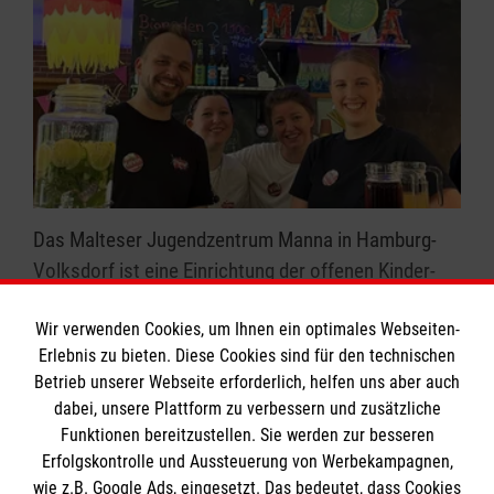
Das Malteser Jugendzentrum Manna in Hamburg-
Volksdorf ist eine Einrichtung der offenen Kinder-
und Jugendhilfe. Sie versteht sich als Begegnungs-
Wir verwenden Cookies, um Ihnen ein optimales Webseiten-
und Freizeitstätte für Schulkinder, Jugendliche und
Erlebnis zu bieten. Diese Cookies sind für den technischen
junge Erwachsene in Volksdorf und Umgebung.
Betrieb unserer Webseite erforderlich, helfen uns aber auch
Neben Elternhaus, Schule, Sportverein etc. bietet
dabei, unsere Plattform zu verbessern und zusätzliche
das Manna Kindern und Jugendlichen einen Ort, an
Kevin Grimm
Funktionen bereitzustellen. Sie werden zur besseren
dem sie in warmherziger Atmosphäre Neues
Leiter Jugendzentrum Manna
Erfolgskontrolle und Aussteuerung von Werbekampagnen,
entdecken und selbstständiger werden können.
wie z.B. Google Ads, eingesetzt. Das bedeutet, dass Cookies
Tel.
040 64 42 50-48