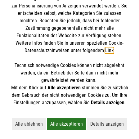
zur Personalisierung von Anzeigen verwendet werden. Sie
Nachricht senden
Das Jugendzentrum Manna in Hamburg-Volksdorf
entscheiden selbst, welche Kategorien Sie zulassen
möchten. Beachten Sie jedoch, dass bei fehlender
bietet Kindern und Jugendlichen, neben gemütlichen
Zustimmung gegebenenfalls nicht mehr alle
Gesellschafts- und Kartenspielen, sowie Billard und
Funktionalitäten der Webseite zur Verfügung stehen.
Tischkicker, ein breites Angebot an
Weitere Infos finden Sie in unseren speziellen Cookie-
Freizeitaktivitäten.
Datenschutzhinweisen unter folgendem
Link
.
Aktuelle Angebote
Technisch notwendige Cookies können nicht abgelehnt
Katastrophenschutz in Hamburg
werden, da ein Betrieb der Seite dann nicht mehr
Kreativangebot
gewährleistet werden kann.
Café-AG
Mit dem Klick auf
Alle akzeptieren
stimmen Sie zusätzlich
Koch-AG
dem Gebrauch der nicht notwendigen Cookies zu. Um Ihre
Einstellungen anzupassen, wählen Sie
Details anzeigen
.
Boxen
Medienangebote (Spielekonsolen)
flexibler Ballsport (Basketball, Fußball,
Alle ablehnen
Alle akzeptieren
Details anzeigen
Tischtennis)
Lehnt alle nicht-essentiellen Cookies ab
Akzeptiert alle Cookies einschließl
Öffnet detaillie
offene Sprechstunde für Probleme & Sorgen