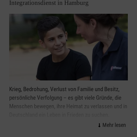
haben ehrenamtlich aktiv zu werden.
Integrationsdienst in Hamburg
Krieg, Bedrohung, Verlust von Familie und Besitz,
persönliche Verfolgung – es gibt viele Gründe, die
Menschen bewegen, ihre Heimat zu verlassen und in
Deutschland ein Leben in Frieden zu suchen.
Unsere ehrenamtlichen Helferinnen und Helfer