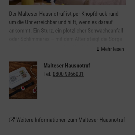
Menschen
Der Malteser Hausnotruf ist per Knopfdruck rund
um die Uhr erreichbar und hilft, wenn es darauf
ankommt. Ein Sturz, ein plötzlicher Schwächeanfall
oder Schlimmeres – mit dem Alter steigt die Sorge
vor den kleinen oder großen Notfällen im Alltag. Wie
gut, wenn immer jemand da ist: Mit dem Malteser
Hausnotruf können Sie oder Ihre Angehörigen allein
Malteser Hausnotruf
weiter selbstbestimmt und unbeschwert zu Hause in
Tel.
0800 9966001
Hamburg leben. Das kleine, handliche Gerät kann
wie eine Armbanduhr am Handgelenk getragen
werden oder auf Wunsch auch als Halskette.
Lassen Sie sich unter
0800 9966001
gebührenfrei
Weitere Informationen zum Malteser Hausnotruf
beraten und erhalten weitere Informationen zum
Malteser Hausnotruf in Hamburg.