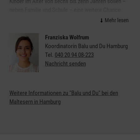
Kinder im Alter von sechs bis zehn Jahren sollen –
neben Familie und Schule – eine weitere Chance
erhalten, ihre vielleicht noch schlummernden
Talente, Vorlieben und Begabungen zu entdecken
und ihr Selbstbewusstsein zu stärken.
Franziska Wolfrum
Koordinatorin Balu und Du Hamburg
Die Mentoren ("Balus") des Programms stehen den
Tel.
040 20 94 08-223
Kindern ("Moglis") dazu in einer entscheidenden
Nachricht senden
Entwicklungsphase ihres Lebens als Freund, Berater
und Unterstützer zur Seite. Durch den Kontakt zu
ihrem Balu sollen die Moglis neue Erfahrungen und
Weitere Informationen zu "Balu und Du" bei den
Anregungen sammeln und neue Interessen
Maltesern in Hamburg
entwickeln. Die Hausaufgabenhilfe steht dabei
bewusst nicht im Mittelpunkt des Programms.
Vielmehr soll durch selbstgewählte Aktivitäten die
Lern- und Lebensfreude bei den Moglis geweckt