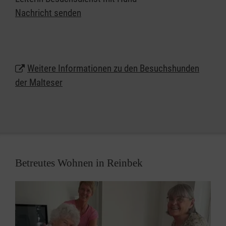
geistigen Handicaps zeigen häufig überraschende
Nachricht senden
Reaktionen: Demenzerkrankte, die nicht mehr
sprechen und keine Mimik zeigen, öffnen sich und
wollen das Tier berühren.
Weitere Informationen zu den Besuchshunden
Wer kann sich engagieren?
der Malteser
Im Prinzip kann jeder, der Menschen helfen möchte
und Spaß an der Arbeit mit seinem Tier hat, bei uns
mitarbeiten. Sicherlich ist nicht jeder Hund, natürlich
auch nicht jeder Mensch, für alle Aufgaben geeignet.
Wir wollen jedoch versuchen, jedem Helfer eine
Betreutes Wohnen in Reinbek
passende Einrichtung anzubieten. Wir freuen uns auf
Sie und Ihren Hund!
Training