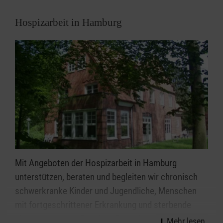
Spenden finanziert und lebt vom ehrenamtlichen
Engagement der beteiligten Malteser.
Hospizarbeit in Hamburg
Malteser Hilfsdienst e.V., Hamburg
IBAN: DE72370601201201224019
BIC: GENODED1PA7
Verwendungszweck: Herzenswünsche
Mit Angeboten der Hospizarbeit in Hamburg
unterstützen, beraten und begleiten wir chronisch
schwerkranke Kinder und Jugendliche, Menschen
mit fortgeschrittener Erkrankung und sterbende
Menschen, deren Familien, Freunde und weitere