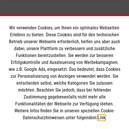
Wir verwenden Cookies, um Ihnen ein optimales Webseiten-
Erlebnis zu bieten. Diese Cookies sind für den technischen
Informationen
Betrieb unserer Webseite erforderlich, helfen uns aber auch
dabei, unsere Plattform zu verbessern und zusätzliche
Funktionen bereitzustellen. Sie werden zur besseren
Erfolgskontrolle und Aussteuerung von Werbekampagnen,
Impressum
wie z.B. Google Ads, eingesetzt. Das bedeutet, dass Cookies
Datenschutz
Die Malteser
zur Personalisierung von Anzeigen verwendet werden. Sie
Barrierefreiheit
entscheiden selbst, welche Kategorien Sie zulassen
Kontakt
möchten. Beachten Sie jedoch, dass bei fehlender
Malteser in Deutschland
Zustimmung gegebenenfalls nicht mehr alle
Malteserorden
Funktionalitäten der Webseite zur Verfügung stehen.
Spendenkonto
Weitere Infos finden Sie in unseren speziellen Cookie-
Sharepoint
Datenschutzhinweisen unter folgendem
Link
.
Malteser Hilfsdienst e.V., Hamburg