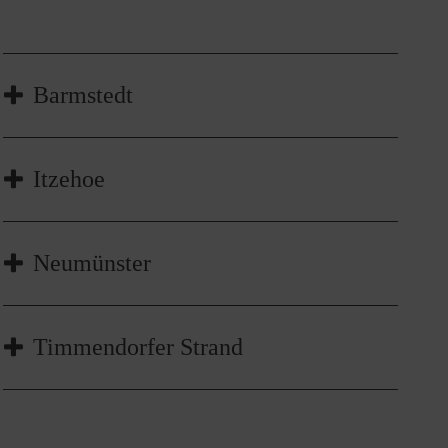
Barmstedt
Nähere Informationen unter
Itzehoe
Tel.
04123 80 84 94
Nachricht senden
Schulsanitätsdienste Kreis
Neumünster
Steinburg Uwe Geertsen
Leiter Schulsanitätsdienst
Tel.
04821 94 72 36
Hanne Fuglsang-Petersen
Timmendorfer Strand
uwe.geertsen@malteser.org
Leiterin Malteser Jugend und Schulsanitätsdienst
Nachricht senden
Tel.
04321 1 92 15
Nachricht senden
Anja Frick
Leiterin Schulsanitätsdienst