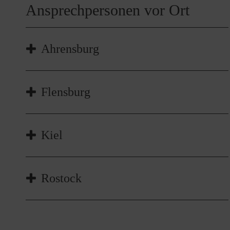
Ansprechpersonen vor Ort
Ahrensburg
Till Balkenhol
Flensburg
Leiter Schulsanitätsdienst
Nachricht senden
Leonie Horstmann
Kiel
Leiterin des Schulsanitätsdienstes
Nachricht senden
Niklas Gesche
Rostock
Leiter Schulsanitätsdienst und
stv. Leiter Sanitätsdienst
Tel.
0431 1 92 15
Marleen Dommitzsch
Nachricht senden
Koordinatorin Schulsanitätsdienst