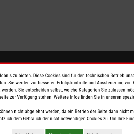
Teilnehmer:
Für alle Schülerinnen und Schüler der
antonius.de
Klassen 9 - 13
Adresse:
Bramfelder Dorfplatz 5, 22179 Hamburg
Gruppenleiter:
Frank Schaub
Treffen:
jeden zweiten Mittwoch von 16:00 -
Schulhomepage:
www.niels-stensen-
17:30 Uhr
gymnasium.de
Teilnehmer:
Für alle Schülerinnen und Schüler
von 14 - 18 Jahren
Gruppenleiter:
Michael Moewius
Schulhomepage:
www.stadtteilschule-
eser
Spendenkonto
bramfeld.de
bnis zu bieten. Diese Cookies sind für den technischen Betrieb unse
 Deutschland
Malteser Hilfsdienst e.V.
llen. Sie werden zur besseren Erfolgskontrolle und Aussteuerung von
 werden. Sie entscheiden selbst, welche Kategorien Sie zulassen mö
den
Pax-Bank für Kirche und Carit
seite zur Verfügung stehen. Weitere Infos finden Sie in unseren spe
IBAN: DE72370601201201224
BIC: GENODED1PA7
önnen nicht abgelehnt werden, da ein Betrieb der Seite dann nicht 
tzlich dem Gebrauch der nicht notwendigen Cookies zu. Um Ihre Ein
tzige Organisation von der Körperschaft- und Gewerbesteuer befreit.