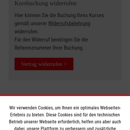
Kursbuchung widerrufen
Kursdauer:
Hier können Sie die Buchung Ihres Kurses
9 Unterrichtseinheiten à 45 Minuten
gemäß unserer
Widerrufsbelehrung
widerrufen.
Jetzt Kurs buchen: Erste-Hilfe in
Für den Widerruf benötigen Sie die
Bildungseinrichtungen
Referenznummer Ihrer Buchung.
Vertrag widerrufen >
Wir verwenden Cookies, um Ihnen ein optimales Webseiten-
Erlebnis zu bieten. Diese Cookies sind für den technischen
Informationen
Betrieb unserer Webseite erforderlich, helfen uns aber auch
dabei, unsere Plattform zu verbessern und zusätzliche