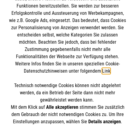
Funktionen bereitzustellen. Sie werden zur besseren
Erfolgskontrolle und Aussteuerung von Werbekampagnen,
Impressum
wie z.B. Google Ads, eingesetzt. Das bedeutet, dass Cookies
Datenschutz
Die Malteser
zur Personalisierung von Anzeigen verwendet werden. Sie
Barrierefreiheit
entscheiden selbst, welche Kategorien Sie zulassen
Kontakt
möchten. Beachten Sie jedoch, dass bei fehlender
Malteser in Deutschland
Zustimmung gegebenenfalls nicht mehr alle
Malteserorden
Funktionalitäten der Webseite zur Verfügung stehen.
Spendenkonto
Weitere Infos finden Sie in unseren speziellen Cookie-
Sharepoint
Datenschutzhinweisen unter folgendem
Link
.
Spendenkonto: Pax-Bank für Kirche und Caritas
Technisch notwendige Cookies können nicht abgelehnt
eG
So finden Sie uns
werden, da ein Betrieb der Seite dann nicht mehr
Malteser Hilfsdienst e.V.
gewährleistet werden kann.
Mit dem Klick auf
Alle akzeptieren
stimmen Sie zusätzlich
IBAN DE75 3706 0120 1201 2241 59
Eichenlohweg 24
dem Gebrauch der nicht notwendigen Cookies zu. Um Ihre
Der Malteser Hilfsdienst e.V. ist als eingetragene
Einstellungen anzupassen, wählen Sie
Details anzeigen
.
22309 Hamburg
gemeinnützige Organisation von der Körperschaft- und
Telefon: 040 2094080