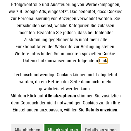
Erfolgskontrolle und Aussteuerung von Werbekampagnen,
Impressum
wie z.B. Google Ads, eingesetzt. Das bedeutet, dass Cookies
Datenschutz
Die Malteser
zur Personalisierung von Anzeigen verwendet werden. Sie
Barrierefreiheit
entscheiden selbst, welche Kategorien Sie zulassen
Kontakt
möchten. Beachten Sie jedoch, dass bei fehlender
Malteser in Deutschland
Zustimmung gegebenenfalls nicht mehr alle
Funktionalitäten der Webseite zur Verfügung stehen.
Malteserorden
Spendenkonto
Weitere Infos finden Sie in unseren speziellen Cookie-
Sharepoint
Datenschutzhinweisen unter folgendem
Link
.
Spendenkonto: Pax-Bank für Kirche und Caritas
Technisch notwendige Cookies können nicht abgelehnt
eG
So finden Sie uns
werden, da ein Betrieb der Seite dann nicht mehr
Malteser Hilfsdienst e.V.
gewährleistet werden kann.
Mit dem Klick auf
Alle akzeptieren
stimmen Sie zusätzlich
IBAN DE75 3706 0120 1201 2241 59
Eichenlohweg 24
dem Gebrauch der nicht notwendigen Cookies zu. Um Ihre
Der Malteser Hilfsdienst e.V. ist als eingetragene
Einstellungen anzupassen, wählen Sie
Details anzeigen
.
22309 Hamburg
gemeinnützige Organisation von der Körperschaft- und
Telefon: 040 2094080
Gewerbesteuer befreit.
Email:
malteser.hamburg@malteser.org
Alle ablehnen
Alle akzeptieren
Details anzeigen