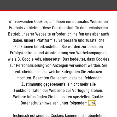
Stv. Diözesangeschäftsführer
Ralf Mock
Tel.
06131 2858-321
Tel.
06131 2858-336
Landesbeauftragter Hessen
Fax
06131 2858-362
Roy Kanzler
Fax
06131 2858-362
Tel.
06723 68-1234
Nachricht senden
Wir verwenden Cookies, um Ihnen ein optimales Webseiten-
Diözesangeschäftsführer
juergen.kunz@malteser.org
ralf.mock@malteser.org
Erlebnis zu bieten. Diese Cookies sind für den technischen
Tel.
06131 2858-0
Nachricht senden
Nachricht senden
Informationen
Betrieb unserer Webseite erforderlich, helfen uns aber auch
Tamara Fürstin von Clary und
Fax
06131 2858-362
dabei, unsere Plattform zu verbessern und zusätzliche
Aldringen
roy.kanzler@malteser.org
Funktionen bereitzustellen. Sie werden zur besseren
Postanschrift:
Diözesanoberin
Nachricht senden
Erfolgskontrolle und Aussteuerung von Werbekampagnen,
Impressum
Malteser Hilfsdienst
Tel.
06131 2858-321
wie z.B. Google Ads, eingesetzt. Das bedeutet, dass Cookies
Datenschutz
Die Malteser
Landesgeschäftsstelle Hessen
zur Personalisierung von Anzeigen verwendet werden. Sie
Fax
06131 2858-362
Barrierefreiheit
Tamara Fürstin von Clary und
entscheiden selbst, welche Kategorien Sie zulassen
Adalbert-Stifter-Straße 15
Nachricht senden
Kontakt
Aldringen
möchten. Beachten Sie jedoch, dass bei fehlender
65375 Oestrich-Winkel
Malteser in Deutschland
Zustimmung gegebenenfalls nicht mehr alle
Diözesanoberin
Malteserorden
Funktionalitäten der Webseite zur Verfügung stehen.
Prof. Dr. Thomas Schmitz-
Spendenkonto
Tel.
Prof. Dr. Ralf Haderlein
06131 2858-321
Weitere Infos finden Sie in unseren speziellen Cookie-
Sharepoint
Rixen
Fax
Landesbeauftragter Rheinland-
06131 2858-362
Datenschutzhinweisen unter folgendem
Link
.
Stv. Diözesanleiter und
Nachricht senden
Pfalz
Empfänger: Malteser Hilfsdienst e.V.
Diözesanarzt
Tel.
06131 2858-321
Technisch notwendige Cookies können nicht abgelehnt