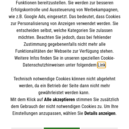
Funktionen bereitzustellen. Sie werden zur besseren
Erfolgskontrolle und Aussteuerung von Werbekampagnen,
Impressum
wie z.B. Google Ads, eingesetzt. Das bedeutet, dass Cookies
Datenschutz
Die Malteser
zur Personalisierung von Anzeigen verwendet werden. Sie
Barrierefreiheit
entscheiden selbst, welche Kategorien Sie zulassen
Kontakt
möchten. Beachten Sie jedoch, dass bei fehlender
Malteser in Deutschland
Zustimmung gegebenenfalls nicht mehr alle
Malteserorden
Funktionalitäten der Webseite zur Verfügung stehen.
Spendenkonto
Weitere Infos finden Sie in unseren speziellen Cookie-
Sharepoint
Datenschutzhinweisen unter folgendem
Link
.
Malteser Hilfsdienst e.V.
Technisch notwendige Cookies können nicht abgelehnt
Pax-Bank für Kirche und Caritas eG
So finden Sie uns
werden, da ein Betrieb der Seite dann nicht mehr
IBAN: DE22 3706 0193 4001 1551 51
gewährleistet werden kann.
Mit dem Klick auf
Alle akzeptieren
stimmen Sie zusätzlich
BIC / S.W.I.F.T: GENODED1PAX
Werkstraße 11
dem Gebrauch der nicht notwendigen Cookies zu. Um Ihre
Der Malteser Hilfsdienst e.V. ist als eingetragene
Einstellungen anzupassen, wählen Sie
Details anzeigen
.
68519 Viernheim
gemeinnützige Organisation von der Körperschaft- und
Telefon: 06204 3827
Gewerbesteuer befreit.