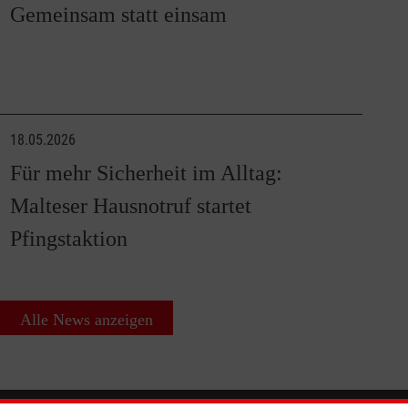
Gemeinsam statt einsam
18.05.2026
Für mehr Sicherheit im Alltag:
Malteser Hausnotruf startet
Pfingstaktion
Alle News anzeigen