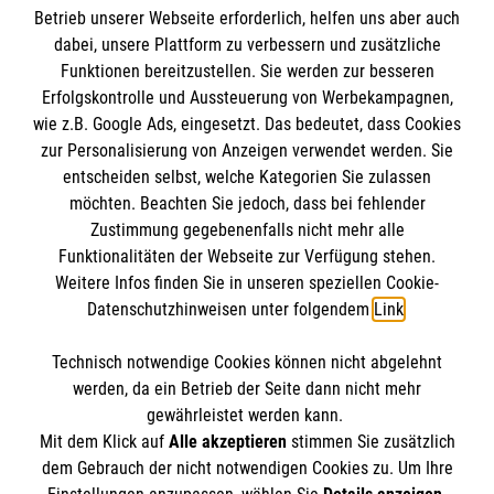
Informationen
Betrieb unserer Webseite erforderlich, helfen uns aber auch
dabei, unsere Plattform zu verbessern und zusätzliche
Funktionen bereitzustellen. Sie werden zur besseren
Erfolgskontrolle und Aussteuerung von Werbekampagnen,
Impressum
wie z.B. Google Ads, eingesetzt. Das bedeutet, dass Cookies
Datenschutz
Die Malteser
zur Personalisierung von Anzeigen verwendet werden. Sie
Barrierefreiheit
entscheiden selbst, welche Kategorien Sie zulassen
Kontakt
möchten. Beachten Sie jedoch, dass bei fehlender
Malteser in Deutschland
Zustimmung gegebenenfalls nicht mehr alle
Malteserorden
Funktionalitäten der Webseite zur Verfügung stehen.
Spendenkonto
Weitere Infos finden Sie in unseren speziellen Cookie-
Sharepoint
Datenschutzhinweisen unter folgendem
Link
.
Empfänger: Malteser Hilfsdienst e.V.
Technisch notwendige Cookies können nicht abgelehnt
Pax-Bank für Kirche und Caritas eG
So finden Sie uns
werden, da ein Betrieb der Seite dann nicht mehr
IBAN: DE19 3706 0193 4001 1550 11
gewährleistet werden kann.
Mit dem Klick auf
Alle akzeptieren
stimmen Sie zusätzlich
BIC: GENODED1PAX
Malteser Hilfsdienst e.V.
dem Gebrauch der nicht notwendigen Cookies zu. Um Ihre
Der Malteser Hilfsdienst e.V. ist als eingetragene