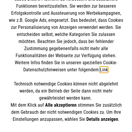
Funktionen bereitzustellen. Sie werden zur besseren
Erfolgskontrolle und Aussteuerung von Werbekampagnen,
Impressum
wie z.B. Google Ads, eingesetzt. Das bedeutet, dass Cookies
Datenschutz
Die Malteser
zur Personalisierung von Anzeigen verwendet werden. Sie
Barrierefreiheit
entscheiden selbst, welche Kategorien Sie zulassen
Kontakt
möchten. Beachten Sie jedoch, dass bei fehlender
Malteser in Deutschland
Zustimmung gegebenenfalls nicht mehr alle
Malteserorden
Funktionalitäten der Webseite zur Verfügung stehen.
Spendenkonto
Weitere Infos finden Sie in unseren speziellen Cookie-
Sharepoint
Datenschutzhinweisen unter folgendem
Link
.
Malteser Hilfsdienst e.V.
Technisch notwendige Cookies können nicht abgelehnt
Pax-Bank für Kirche und Caritas eG
So finden Sie uns
werden, da ein Betrieb der Seite dann nicht mehr
IBAN: DE67 3706 0193 4001 1550 20
gewährleistet werden kann.
Mit dem Klick auf
Alle akzeptieren
stimmen Sie zusätzlich
BIC / S.W.I.F.T: GENODED1PAX
Hauptstraße 37
dem Gebrauch der nicht notwendigen Cookies zu. Um Ihre
Der Malteser Hilfsdienst e.V. ist als eingetragene
Einstellungen anzupassen, wählen Sie
Details anzeigen
.
69518 Absteinach
gemeinnützige Organisation von der Körperschaft- und
Telefon: 06207 7962