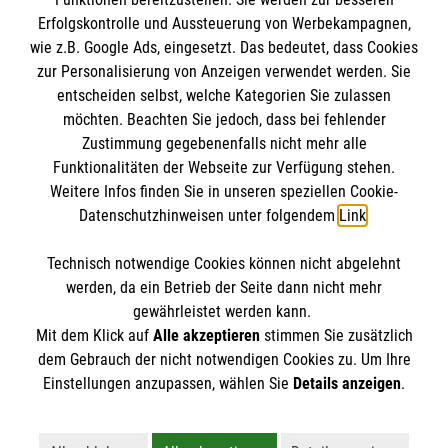
Erfolgskontrolle und Aussteuerung von Werbekampagnen,
Impressum
wie z.B. Google Ads, eingesetzt. Das bedeutet, dass Cookies
Datenschutz
Die Malteser
zur Personalisierung von Anzeigen verwendet werden. Sie
Barrierefreiheit
entscheiden selbst, welche Kategorien Sie zulassen
Kontakt
möchten. Beachten Sie jedoch, dass bei fehlender
Malteser in Deutschland
Zustimmung gegebenenfalls nicht mehr alle
Funktionalitäten der Webseite zur Verfügung stehen.
Malteserorden
Spendenkonto
Weitere Infos finden Sie in unseren speziellen Cookie-
Sharepoint
Datenschutzhinweisen unter folgendem
Link
.
Malteser Hilfsdienst e.V.
Technisch notwendige Cookies können nicht abgelehnt
Pax-Bank für Kirche und Caritas eG
So finden Sie uns
werden, da ein Betrieb der Seite dann nicht mehr
IBAN: DE70 3706 0193 4001 1551 60
gewährleistet werden kann.
Mit dem Klick auf
Alle akzeptieren
stimmen Sie zusätzlich
BIC / S.W.I.F.T: GENODED1PAX
Burkhardstraße 31
dem Gebrauch der nicht notwendigen Cookies zu. Um Ihre
Der Malteser Hilfsdienst e.V. ist als eingetragene
Einstellungen anzupassen, wählen Sie
Details anzeigen
.
67549 Worms
gemeinnützige Organisation von der Körperschaft- und
Telefon:
06241 84931-13
Gewerbesteuer befreit.