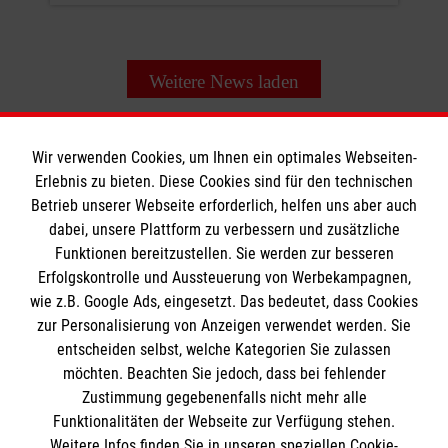
Weitere News laden
Wir verwenden Cookies, um Ihnen ein optimales Webseiten-
Erlebnis zu bieten. Diese Cookies sind für den technischen
Betrieb unserer Webseite erforderlich, helfen uns aber auch
Informationen
dabei, unsere Plattform zu verbessern und zusätzliche
Funktionen bereitzustellen. Sie werden zur besseren
Erfolgskontrolle und Aussteuerung von Werbekampagnen,
Impressum
wie z.B. Google Ads, eingesetzt. Das bedeutet, dass Cookies
Datenschutz
Die Malteser
zur Personalisierung von Anzeigen verwendet werden. Sie
Barrierefreiheit
entscheiden selbst, welche Kategorien Sie zulassen
Kontakt
möchten. Beachten Sie jedoch, dass bei fehlender
Malteser in Deutschland
Zustimmung gegebenenfalls nicht mehr alle
Funktionalitäten der Webseite zur Verfügung stehen.
Malteserorden
Spendenkonto
Weitere Infos finden Sie in unseren speziellen Cookie-