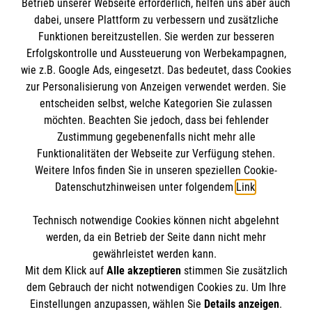
Informationen
Betrieb unserer Webseite erforderlich, helfen uns aber auch
dabei, unsere Plattform zu verbessern und zusätzliche
Funktionen bereitzustellen. Sie werden zur besseren
Erfolgskontrolle und Aussteuerung von Werbekampagnen,
Impressum
wie z.B. Google Ads, eingesetzt. Das bedeutet, dass Cookies
Datenschutz
Die Malteser
zur Personalisierung von Anzeigen verwendet werden. Sie
Barrierefreiheit
entscheiden selbst, welche Kategorien Sie zulassen
Kontakt
möchten. Beachten Sie jedoch, dass bei fehlender
Malteser in Deutschland
Zustimmung gegebenenfalls nicht mehr alle
Malteserorden
Funktionalitäten der Webseite zur Verfügung stehen.
Spendenkonto
Weitere Infos finden Sie in unseren speziellen Cookie-
Sharepoint
Datenschutzhinweisen unter folgendem
Link
.
Malteser Hilfsdienst e.V.
Technisch notwendige Cookies können nicht abgelehnt
Pax-Bank für Kirche und Caritas eG
So finden Sie uns
werden, da ein Betrieb der Seite dann nicht mehr
IBAN: DE22 3706 0193 4001 1550 54
gewährleistet werden kann.
Mit dem Klick auf
Alle akzeptieren
stimmen Sie zusätzlich
BIC / S.W.I.F.T: GENODED1PAX
Langgasse 16–20
dem Gebrauch der nicht notwendigen Cookies zu. Um Ihre
Der Malteser Hilfsdienst e.V. ist als eingetragene
Einstellungen anzupassen, wählen Sie
Details anzeigen
.
35510 Butzbach