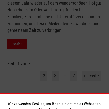
diesem Jahr wieder auf dem wunderschönen Hofgut
Habitzheim im Odenwald stattgefunden hat.
Familien, Ehrenamtliche und Unterstützende kamen
zusammen, um diesen Meilenstein zu würdigen und
gemeinsam Zeit zu verbringen.
mehr
Seite 1 von 7.
1
…
2
3
7
nächste
Wir verwenden Cookies, um Ihnen ein optimales Webseiten-