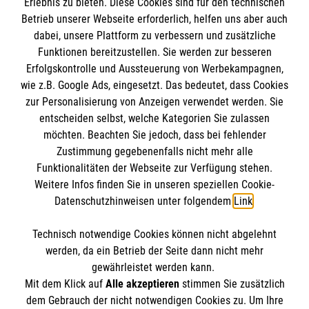
Erlebnis zu bieten. Diese Cookies sind für den technischen
Informationen
Betrieb unserer Webseite erforderlich, helfen uns aber auch
dabei, unsere Plattform zu verbessern und zusätzliche
Funktionen bereitzustellen. Sie werden zur besseren
Erfolgskontrolle und Aussteuerung von Werbekampagnen,
Impressum
wie z.B. Google Ads, eingesetzt. Das bedeutet, dass Cookies
Datenschutz
Die Malteser
zur Personalisierung von Anzeigen verwendet werden. Sie
Barrierefreiheit
entscheiden selbst, welche Kategorien Sie zulassen
Kontakt
möchten. Beachten Sie jedoch, dass bei fehlender
Malteser in Deutschland
Zustimmung gegebenenfalls nicht mehr alle
Malteserorden
Funktionalitäten der Webseite zur Verfügung stehen.
Spendenkonto
Weitere Infos finden Sie in unseren speziellen Cookie-
Sharepoint
Datenschutzhinweisen unter folgendem
Link
.
Empfänger: Malteser Hilfsdienst e.V.
Technisch notwendige Cookies können nicht abgelehnt
Pax-Bank für Kirche und Caritas eG
So finden Sie uns
werden, da ein Betrieb der Seite dann nicht mehr
IBAN: DE47 3706 0193 4001 1550 89
gewährleistet werden kann.
Mit dem Klick auf
Alle akzeptieren
stimmen Sie zusätzlich
BIC: GENODED1PAX
Baustraße 3
dem Gebrauch der nicht notwendigen Cookies zu. Um Ihre