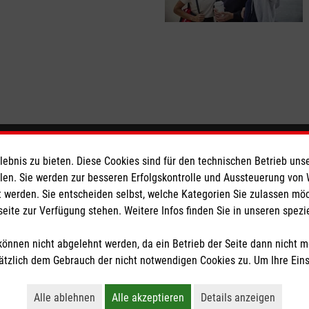
eser
Spendenkonto
bnis zu bieten. Diese Cookies sind für den technischen Betrieb unse
llen. Sie werden zur besseren Erfolgskontrolle und Aussteuerung von
 werden. Sie entscheiden selbst, welche Kategorien Sie zulassen mö
 Deutschland
Empfänger: Malteser Hilfsdienst
seite zur Verfügung stehen. Weitere Infos finden Sie in unseren spe
den
Pax-Bank für Kirche und Carit
IBAN: DE87 3706 0193 4006 1
önnen nicht abgelehnt werden, da ein Betrieb der Seite dann nicht 
BIC: GENODED1PAX
tzlich dem Gebrauch der nicht notwendigen Cookies zu. Um Ihre Ein
tzige Organisation von der Körperschaft- und Gewerbesteuer befreit.
Alle ablehnen
Alle akzeptieren
Details anzeigen