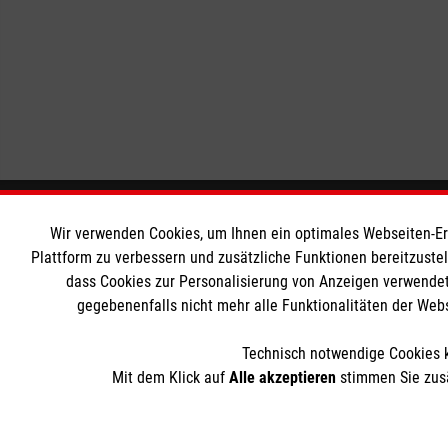
Informationen
Die Malt
Wir verwenden Cookies, um Ihnen ein optimales Webseiten-Erle
Plattform zu verbessern und zusätzliche Funktionen bereitzuste
dass Cookies zur Personalisierung von Anzeigen verwendet
Impressum
Malteser in
gegebenenfalls nicht mehr alle Funktionalitäten der Web
Datenschutz
Malteseror
Barrierefreiheit
Sharepoint
Technisch notwendige Cookies k
Kontakt
Mit dem Klick auf
Alle akzeptieren
stimmen Sie zusä
Der Malteser Hilfsdienst e.V. ist als eingetragene gemeinnü