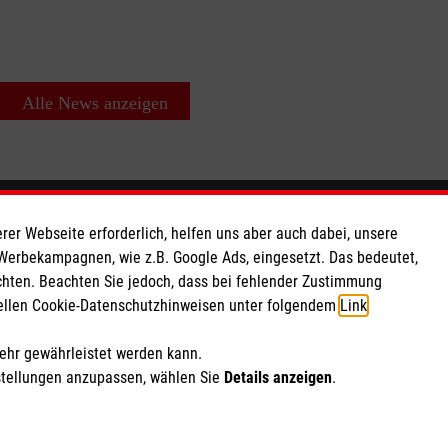
Alle News anzeigen
So finden Sie uns
rer Webseite erforderlich, helfen uns aber auch dabei, unsere
 Werbekampagnen, wie z.B. Google Ads, eingesetzt. Das bedeutet,
chten. Beachten Sie jedoch, dass bei fehlender Zustimmung
 e.V.
Veronastraße 14
ziellen Cookie-Datenschutzhinweisen unter folgendem
Link
.
as eG
55411 Bingen am Rhein
550 10
Telefon: 06721 18588111
mehr gewährleistet werden kann.
Email:
info@malteser-bingen.de
stellungen anzupassen, wählen Sie
Details anzeigen
.