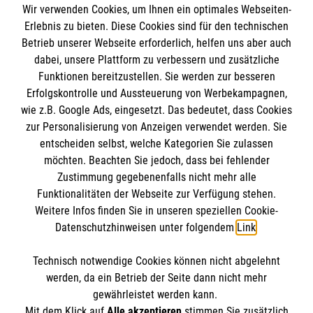
Wir verwenden Cookies, um Ihnen ein optimales Webseiten-
Erlebnis zu bieten. Diese Cookies sind für den technischen
Betrieb unserer Webseite erforderlich, helfen uns aber auch
Informationen
dabei, unsere Plattform zu verbessern und zusätzliche
Funktionen bereitzustellen. Sie werden zur besseren
Erfolgskontrolle und Aussteuerung von Werbekampagnen,
Impressum
wie z.B. Google Ads, eingesetzt. Das bedeutet, dass Cookies
Datenschutz
Die Malteser
zur Personalisierung von Anzeigen verwendet werden. Sie
Barrierefreiheit
entscheiden selbst, welche Kategorien Sie zulassen
Kontakt
möchten. Beachten Sie jedoch, dass bei fehlender
Malteser in Deutschland
Zustimmung gegebenenfalls nicht mehr alle
Funktionalitäten der Webseite zur Verfügung stehen.
Malteserorden
Spendenkonto
Weitere Infos finden Sie in unseren speziellen Cookie-
Sharepoint
Datenschutzhinweisen unter folgendem
Link
.
Empfänger: Malteser Hilfsdienst e.V.
Technisch notwendige Cookies können nicht abgelehnt
Pax-Bank für Kirche und Caritas eG
So finden Sie uns
werden, da ein Betrieb der Seite dann nicht mehr
IBAN: DE13 3706 0193 4001 1552 16
gewährleistet werden kann.
Mit dem Klick auf
Alle akzeptieren
stimmen Sie zusätzlich