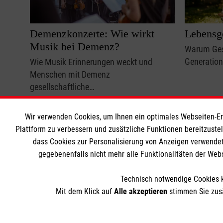
Demenzkonzerte: Wie wirkt
Lebensg
Musik bei Demenz?
Warum Ges
Generation
Wie Musik Erinnerungen weckt und
Menschen mit Demenz
gesellschaftliche…
Begleitung
Demenz
Freizeit
Freizeit
Wir verwenden Cookies, um Ihnen ein optimales Webseiten-Erle
Plattform zu verbessern und zusätzliche Funktionen bereitzuste
dass Cookies zur Personalisierung von Anzeigen verwendet
gegebenenfalls nicht mehr alle Funktionalitäten der Web
Technisch notwendige Cookies k
Mit dem Klick auf
Alle akzeptieren
stimmen Sie zusä
Themenübersicht
Üb