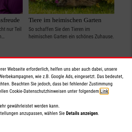
sfreude
Tiere im heimischen Garten
ht nur Teil
So schaffen Sie den Tieren im
on…
heimischen Garten ein schönes Zuhause.
Alltag
Freizeit
rer Webseite erforderlich, helfen uns aber auch dabei, unsere
 Werbekampagnen, wie z.B. Google Ads, eingesetzt. Das bedeutet,
chten. Beachten Sie jedoch, dass bei fehlender Zustimmung
ziellen Cookie-Datenschutzhinweisen unter folgendem
Link
.
mehr gewährleistet werden kann.
stellungen anzupassen, wählen Sie
Details anzeigen
.
enschutz
Malteser.de