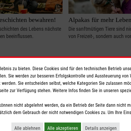
eschichten bewahren!
Alpakas für mehr Leben
chichten des Lebens nächste
Die sanftmütigen Tiere sind nic
en beeinflussen.
von Freizeit-, sondern auch v
Mentale Fitness
Freizeit
bnis zu bieten. Diese Cookies sind für den technischen Betrieb unse
llen. Sie werden zur besseren Erfolgskontrolle und Aussteuerung von
Weitere Artikel
 werden. Sie entscheiden selbst, welche Kategorien Sie zulassen mö
seite zur Verfügung stehen. Weitere Infos finden Sie in unseren spe
önnen nicht abgelehnt werden, da ein Betrieb der Seite dann nicht 
tzlich dem Gebrauch der nicht notwendigen Cookies zu. Um Ihre Ein
er dieses Magazin
Kontakt
Impressum
Dat
Alle ablehnen
Alle akzeptieren
Details anzeigen