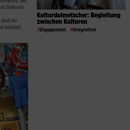
 Oltmanns, der
it Diakonin
Kulturdolmetscher: Begleitung
 sind ein
zwischen Kulturen
hen können“,
#
Engagement
#
Integration