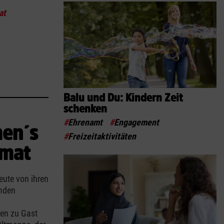
at
Balu und Du: Kindern Zeit
schenken
#
Ehrenamt
#
Engagement
men´s
#
Freizeitaktivitäten
imat
eute von ihren
emden
b
fen zu Gast