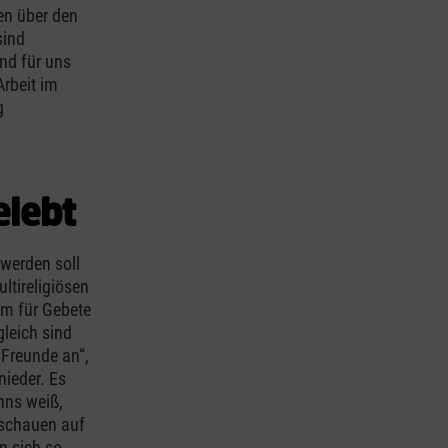
en über den
sind
nd für uns
Arbeit im
g
elebt
werden soll
ltireligiösen
um für Gebete
gleich sind
e Freunde an“,
ieder. Es
nns weiß,
e schauen auf
n sich so