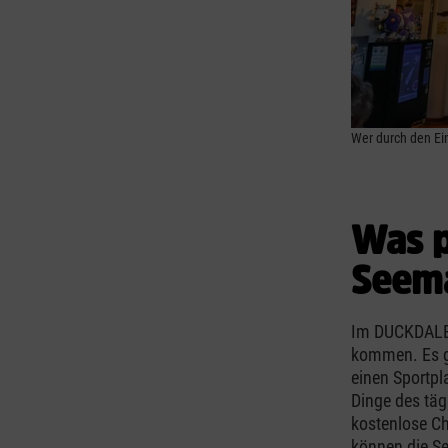
Wer durch den Ei
Was p
Seem
Im DUCKDALBE
kommen. Es gi
einen Sportpl
Dinge des täg
kostenlose C
können die S