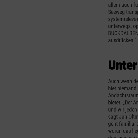
allem auch fü
Seeweg transp
systemrelevan
unterwegs, op
DUCKDALBEN w
ausdrücken.“
Unter
Auch wenn de
hier niemand.
Andachtsraum,
bietet. „Der 
und wir jeden 
sagt Jan Oltm
geht familiär
woran das lieg
das, was sie 