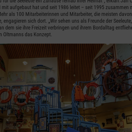
d für die Seeleute ein Zuhause fernab ihrer Heimat“, erklärt Jan
it aufgebaut hat und seit 1986 leitet – seit 1995 zusammen m
ehr als 100 Mitarbeiterinnen und Mitarbeiter, die meisten davon
, engagieren sich dort. „Wir sehen uns als Freunde der Seeleute,
an dem sie ihre Freizeit verbringen und ihrem Bordalltag entflie
an Oltmanns das Konzept.