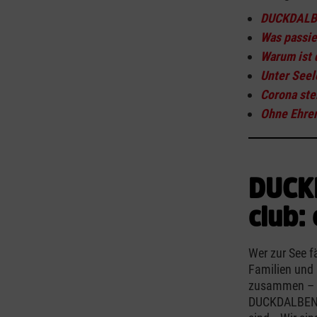
DUCKDALBEN
Was passie
Warum ist 
Unter Seel
Corona ste
Ohne Ehren
DUCKD
club:
Wer zur See f
Familien und 
zusammen – P
DUCKDALBEN An