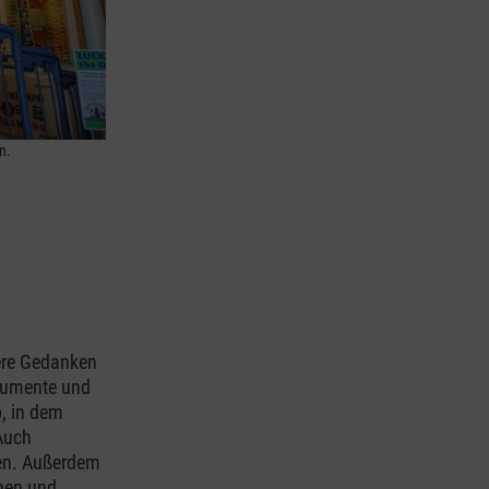
n.
ere Gedanken
trumente und
p, in dem
Auch
ten. Außerdem
nen und