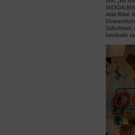
sind. „Wir sin
DUCKDALBEN m
Anke Wibel. M
Ehrenamtliche
Zufluchtsort, 
beschreibt J