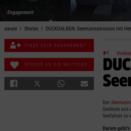
#
Engagement
aware
Stories
DUCKDALBEN: Seemannsmission mit Her
FINDE DEIN ENGAGEMENT
Vorles
DUC
SPENDE AN DIE MALTESER
See
Der
Seemann
Seeleute aus 
Seefahrer so w
Darum geht's