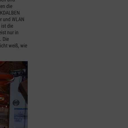
ten die
UCKDALBEN
ter und WLAN
ist die
ist nur in
. Die
cht weiß, wie