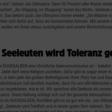
r uns“, betont Jan Oltmanns. Denn 90 Prozent aller Waren werd
ortiert. „No Shipping, no Shopping“ lautet das Motto. Seeleute 
t. Das betont auch Jan Oltmanns immer wieder: „Die Männer si
fern sich dafür auf, dass wir konsumieren können. Mit unserer 
ollen wir ihnen etwas zurückgeben und unsere Wertschätzun
 Seeleuten wird Toleranz g
r DUCKDALBEN eine christliche Seemannsmission ist – bekehrt 
 Jeder darf seine Religion ausleben, dafür gibt es sogar einen mu
 in dem jede der großen Weltreligionen ihren Platz hat und Ra
Andachtsraum soll deutlich machen, dass für uns alle Menschen 
so respektieren, wie er ist. Wir sprechen alle Seeleute als unser
anns. Diese Haltung schlägt sich auf die gesamte Atmosphäre n
 zu im DUCKDALBEN, Konflikte gibt es so gut wie nie. Jan Oltma
t: „Seeleute sind friedlich und in einem guten Sinn tolerant. Si
gemeinsam haben und nicht auf das, was sie trennt – da könnte