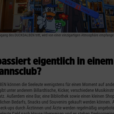
ngang des DUCKDALBEN tritt, wird von einer einzigartigen Atmosphäre empfange
assiert eigentlich in einem
annsclub?
N können die Seeleute wenigstens für einen Moment auf and
bt unter anderem Billardtische, Kicker, verschiedene Musikins
atz. Außerdem eine Bar, eine Bibliothek sowie einen kleinen Sho
lichen Bedarfs, Snacks und Souvenirs gekauft werden können. 
heck-ups durch Ärztinnen und Ärzte werden regelmäßig angebo
eeleute Geld nach Hause überweisen und es stehen Seelsorgerin