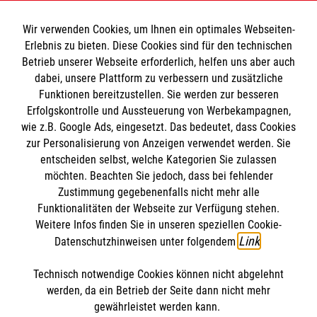
Das war 2021 auf aware
#
Engagement
#
Helfer im Einsatz
#
Hilfe weltweit
Wir verwenden Cookies, um Ihnen ein optimales Webseiten-
Erlebnis zu bieten. Diese Cookies sind für den technischen
#
Obdachlosenhilfe
Betrieb unserer Webseite erforderlich, helfen uns aber auch
dabei, unsere Plattform zu verbessern und zusätzliche
Funktionen bereitzustellen. Sie werden zur besseren
Bewerte diesen Artikel
Erfolgskontrolle und Aussteuerung von Werbekampagnen,
wie z.B. Google Ads, eingesetzt. Das bedeutet, dass Cookies
zur Personalisierung von Anzeigen verwendet werden. Sie
entscheiden selbst, welche Kategorien Sie zulassen
möchten. Beachten Sie jedoch, dass bei fehlender
Zustimmung gegebenenfalls nicht mehr alle
Funktionalitäten der Webseite zur Verfügung stehen.
Weitere Infos finden Sie in unseren speziellen Cookie-
SPENDE AN DIE MALTESER
FINDE DEIN ENGAGEMENT
Link
Datenschutzhinweisen unter folgendem
.
Technisch notwendige Cookies können nicht abgelehnt
Themenübersicht
Über diesen Hub
werden, da ein Betrieb der Seite dann nicht mehr
gewährleistet werden kann.