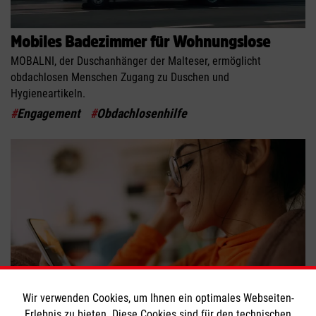
Mobiles Badezimmer für Wohnungslose
MOBALNI, der Duschanhänger der Malteser, ermöglicht
obdachlosen Menschen Zugang zu Duschen und
Hygieneartikeln.
#
Engagement
#
Obdachlosenhilfe
Wir verwenden Cookies, um Ihnen ein optimales Webseiten-
Erlebnis zu bieten. Diese Cookies sind für den technischen