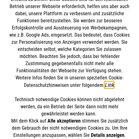
Das war 2021 auf aware
Betrieb unserer Webseite erforderlich, helfen uns aber auch
Von der Corona-Krise über die Flutkatastrophe in Westeuropa
dabei, unsere Plattform zu verbessern und zusätzliche
bis zur Nothilfe in Syrien – erfahre, was uns 2021 auf aware
Funktionen bereitzustellen. Sie werden zur besseren
bewegt hat.
Erfolgskontrolle und Aussteuerung von Werbekampagnen,
#
Engagement
#
Helfer im Einsatz
#
Hilfe weltweit
wie z.B. Google Ads, eingesetzt. Das bedeutet, dass Cookies
#
Obdachlosenhilfe
zur Personalisierung von Anzeigen verwendet werden. Sie
entscheiden selbst, welche Kategorien Sie zulassen
möchten. Beachten Sie jedoch, dass bei fehlender
Zustimmung gegebenenfalls nicht mehr alle
WEITERE ARTIKEL
Funktionalitäten der Webseite zur Verfügung stehen.
Weitere Infos finden Sie in unseren speziellen Cookie-
Link
Datenschutzhinweisen unter folgendem
.
Technisch notwendige Cookies können nicht abgelehnt
Themenübersicht
Über diesen Hub
werden, da ein Betrieb der Seite dann nicht mehr
gewährleistet werden kann.
Kontakt
Impressum
Mit dem Klick auf
Alle akzeptieren
stimmen Sie zusätzlich
STORIES
dem Gebrauch der nicht notwendigen Cookies zu. Um Ihre
HILFREICH
Datenschutz
Malteser.de
Einstellungen anzupassen, wählen Sie
Details anzeigen
.