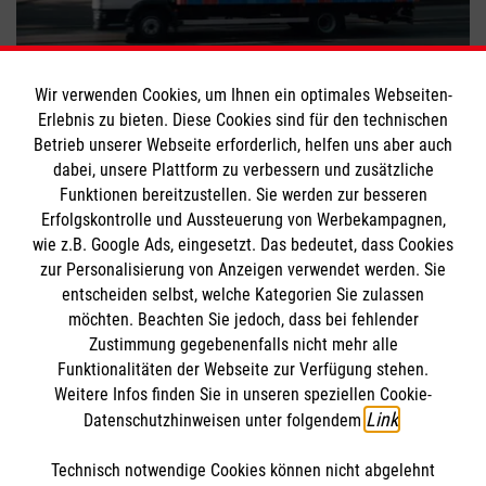
Mobiles Badezimmer für Wohnungslose
Wir verwenden Cookies, um Ihnen ein optimales Webseiten-
Erlebnis zu bieten. Diese Cookies sind für den technischen
#
Engagement
#
Obdachlosenhilfe
Betrieb unserer Webseite erforderlich, helfen uns aber auch
dabei, unsere Plattform zu verbessern und zusätzliche
Funktionen bereitzustellen. Sie werden zur besseren
Bewerte diesen Artikel
Erfolgskontrolle und Aussteuerung von Werbekampagnen,
wie z.B. Google Ads, eingesetzt. Das bedeutet, dass Cookies
zur Personalisierung von Anzeigen verwendet werden. Sie
entscheiden selbst, welche Kategorien Sie zulassen
möchten. Beachten Sie jedoch, dass bei fehlender
Zustimmung gegebenenfalls nicht mehr alle
Funktionalitäten der Webseite zur Verfügung stehen.
Weitere Infos finden Sie in unseren speziellen Cookie-
SPENDE AN DIE MALTESER
FINDE DEIN ENGAGEMENT
Link
Datenschutzhinweisen unter folgendem
.
Technisch notwendige Cookies können nicht abgelehnt