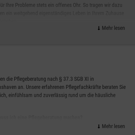
ür Ihre Probleme stets ein offenes Ohr. So tragen wir dazu
nen ein weitgehend eigenständiges Leben in Ihrem Zuhause
glichen.
hältnis zwischen Patientin oder Patient und ambulanter
Wir betreuen Sie mit festen Bezugspersonen, die Sie zu den
auf können Sie sich verlassen.
ten die Pflegeberatung nach § 37.3 SGB XI in
shaven an. Unsere erfahrenen Pflegefachkräfte beraten Sie
ich, einfühlsam und zuverlässig rund um die häusliche
uss ich eine Pflegeberatung machen?
e oder Ihre Angehörigen Pflegegeld erhalten und zuhause
t werden, ist eine regelmäßige Pflegeberatung gesetzlich