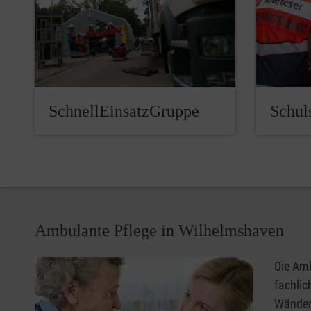
SchnellEinsatzGruppe
Schuls
Ambulante Pflege in Wilhelmshaven
Die Amb
fachlic
Wänden.