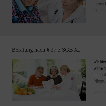
haben f
bei, Ih
zu ermö
Das Ver
Pflege muss in hohem Maße von Vertrauen geprägt sein. 
mit Ihnen abgestimmten Zeiten zu Hause aufsuchen. Dar
Beratung nach § 37.3 SGB XI
Wir bie
Wilhelm
persönl
Pflege.
Wann m
Wenn Si
gepfleg