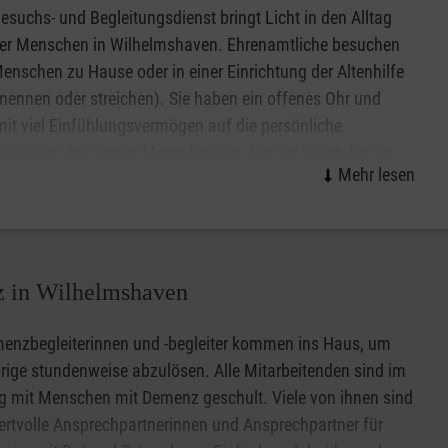
esuchs- und Begleitungsdienst bringt Licht in den Alltag
er Menschen in Wilhelmshaven. Ehrenamtliche besuchen
Menschen zu Hause oder in einer Einrichtung der Altenhilfe
ennen oder streichen). Sie haben ein offenes Ohr und
it viel Einfühlungsvermögen auf die persönliche
ituation der älteren Menschen ein. Hier ist Raum für die
n Zeiträume stattfinden:
ichen Bedürfnisse, für die Lebensgeschichte und das
e Befinden. Kleine Handreichungen im Alltag, ein
albjahr
n Lebensfreude und stimmen zuversichtlich.
 pro Halbjahr
x pro Halbjahr sowie einen zusätzlichen Anspruch auf einen
z in Wilhelmshaven
wie zu den von uns betreuten Regionen.
enzbegleiterinnen und -begleiter kommen ins Haus, um
ige stundenweise abzulösen. Alle Mitarbeitenden sind im
 mit Menschen mit Demenz geschult. Viele von ihnen sind
rtvolle Ansprechpartnerinnen und Ansprechpartner für