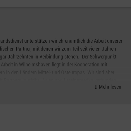
ichern und pflegende Angehörige zu unterstützen.
 übernimmt die Pflegekasse.
andsdienst unterstützen wir ehrenamtlich die Arbeit unserer
 Video?
ischen Partner, mit denen wir zum Teil seit vielen Jahren
häuslichen Umgebung statt. Der erste Termin erfolgt immer
gar Jahrzehnten in Verbindung stehen. Der Schwerpunkt
er zweite Termin auch per Video durchgeführt werden.
 Arbeit in Wilhelmshaven liegt in der Kooperation mit
?
rn in den Ländern Mittel- und Osteuropas. Wir sind aber
ragen.
t Partnern in Afrika, Asien und Lateinamerika verbunden.
en bereit:
ngen)