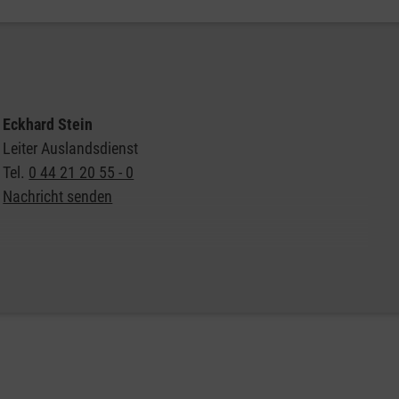
Malteser
Eckhard Stein
Leiter Auslandsdienst
Tel.
0 44 21 20 55 - 0
Nachricht senden
Weitere Informationen zum Malteser Auslandsdienst