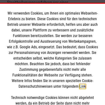
Streitbeilegungsverfahren vor einer
Verbraucherschlichtungsstelle teilzunehmen.
Wir verwenden Cookies, um Ihnen ein optimales Webseiten-
Erlebnis zu bieten. Diese Cookies sind für den technischen
Betrieb unserer Webseite erforderlich, helfen uns aber auch
dabei, unsere Plattform zu verbessern und zusätzliche
Funktionen bereitzustellen. Sie werden zur besseren
Erfolgskontrolle und Aussteuerung von Werbekampagnen,
Informationen
wie z.B. Google Ads, eingesetzt. Das bedeutet, dass Cookies
zur Personalisierung von Anzeigen verwendet werden. Sie
entscheiden selbst, welche Kategorien Sie zulassen
Impressum
möchten. Beachten Sie jedoch, dass bei fehlender
Datenschutz
Die Malteser
Zustimmung gegebenenfalls nicht mehr alle
Funktionalitäten der Webseite zur Verfügung stehen.
Kontakt
Weitere Infos finden Sie in unseren speziellen Cookie-
Datenschutzhinweisen unter folgendem
Link
.
Malteser in Deutschland
Malteserorden
Technisch notwendige Cookies können nicht abgelehnt
Sharepoint
So finden Sie uns
werden, da ein Betrieb der Seite dann nicht mehr