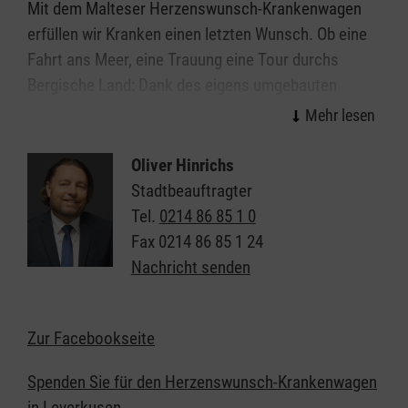
Mit dem Malteser Herzenswunsch-Krankenwagen
erfüllen wir Kranken einen letzten Wunsch. Ob eine
Fahrt ans Meer, eine Trauung eine Tour durchs
Bergische Land: Dank des eigens umgebauten
Krankenwagen können wir viele Ideen in die
Wirklichkeit umsetzen. Gestartet als Leverkusener
Projekt lässt sich der Herzenswunsch-
Oliver Hinrichs
Krankenwagen nun deutschlandweit finden. Dabei
Stadtbeauftragter
finanziert der Herzenswunsch-Krankenwagen sich
Tel.
0214 86 85 1 0
ausschließlich aus Spenden.
Fax
0214 86 85 1 24
Nachricht senden
Zur Facebookseite
Spenden Sie für den Herzenswunsch-Krankenwagen
in Leverkusen