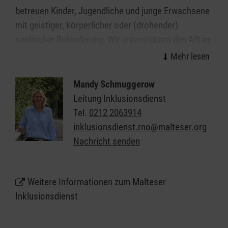
betreuen Kinder, Jugendliche und junge Erwachsene
mit geistiger, körperlicher oder (drohender)
seelischer Behinderung. Wir unterstützen den Alltag
in Schulen, Kindergärten und Kitas in Leverkusen,
sodass die Kinder und Jugendlichen diesen
möglichst selbstständig meistern können.
Mandy Schmuggerow
Leitung Inklusionsdienst
Diese Unterstützung geben wir ganz individuell, je
Tel.
0212 2063914
nachdem was
inklusionsdienst.rno@malteser.org
die Kinder und Jugendlichen brauchen, und im
Nachricht senden
Einklang mit
den Vorgaben der Kostenträger.
Weitere Informationen
zum Malteser
Inklusionsdienst