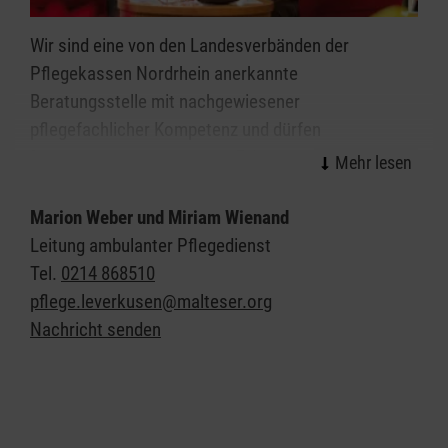
Wir sind eine von den Landesverbänden der
Pflegekassen Nordrhein anerkannte
Beratungsstelle mit nachgewiesener
pflegefachlicher Kompetenz und dürfen
Beratungseinsätze nach § 37 Abs. 3 SGB XI
durchführen.
Marion Weber und Miriam Wienand
Dies berechtigt dazu, im häuslichen Bereich der bei
Leitung ambulanter Pflegedienst
den Pflegekassen Nordrhein versicherten Personen
Tel.
0214 868510
Beratungseinsätze durchzuführen. Die Beratung
pflege.leverkusen@malteser.org
dient der Sicherung der Qualität der häuslichen
Nachricht senden
Pflege und der regelmäßigen Hilfestellung und
praktischen pflegefachlichen Unterstützung der
häuslich Pflegenden. Die Vergütung für die Beratung
ist von der zuständigen Pflegekasse, bei privat