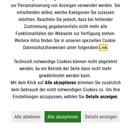
Sanitätsdienste
zur Personalisierung von Anzeigen verwendet werden. Sie
entscheiden selbst, welche Kategorien Sie zulassen
möchten. Beachten Sie jedoch, dass bei fehlender
Zustimmung gegebenenfalls nicht mehr alle
Funktionalitäten der Webseite zur Verfügung stehen.
Weitere Infos finden Sie in unseren speziellen Cookie-
Datenschutzhinweisen unter folgendem
Link
.
Technisch notwendige Cookies können nicht abgelehnt
werden, da ein Betrieb der Seite dann nicht mehr
gewährleistet werden kann.
Mit dem Klick auf
Alle akzeptieren
stimmen Sie zusätzlich
Die sanitätsdienstliche Versorgung bei
dem Gebrauch der nicht notwendigen Cookies zu. Um Ihre
Veranstaltungen wie Konzerten, Sportfesten und
Einstellungen anzupassen, wählen Sie
Details anzeigen
.
Großevents gehört zu den festen Aufgaben der
Malteser in Leverkusen. Die meist ehrenamtlichen
Mitarbeitenden des Malteser Sanitätsdiensts leisten
Alle ablehnen
Alle akzeptieren
Details anzeigen
Lehnt alle nicht-essentiellen Cookies ab
Akzeptiert alle Cookies einschließl
Öffnet detaillie
wirksame Hilfe in der Notfallvorsorge.