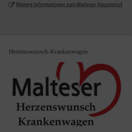
Weitere Informationen zum Malteser Hausnotruf
Malteser Hausnotruf in Leverkusen.
ACHTUNG! - Wir sind umgezogen!
Unseren Hausnotruf-Dienst finden Sie ab sofort in
Herzenswunsch-Krankenwagen
unserem neuen
Hausnotrufzentrum
in Leverkusen-
Schlebusch
Malteser Hausnotrufzentrum
Oulustr. 3 51375 Leverkusen