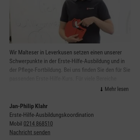
Wir Malteser in Leverkusen setzen einen unserer
Schwerpunkte in der Erste-Hilfe-Ausbildung und in
der Pflege-Fortbildung. Bei uns finden Sie den für Sie
passenden Erste-Hilfe-Kurs. Für viele Bereiche
bieten wir spezielle Kurse an, zum Beispiel zu den
Themen Kindernotfälle und Sportunfälle - praxisnah
und immer aktuell.
Jan-Philip Klahr
Erste-Hilfe-Ausbildungskoordination
Gerne beraten wir Sie auch bei der Auswahl eines
Mobil
0214 868510
Kurses: Wenn Sie einen individuellen Kurs für Ihre
Nachricht senden
speziellen Bedürfnisse möchten, melden Sie sich