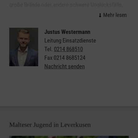
große Brände oder andere schwere Unglücksfälle,
die ehrenamtlichen Einsatzkräfte helfen bei allen
Ereignissen, in denen die Kräfte von Feuerwehr und
Rettungsdienst nicht ausreichen.
Justus Westermann
Leitung Einsatzdienste
Organisiert in einzelnen Einsatzgruppen sind unsere
Tel.
0214 868510
Helferinnen und Helfer Spezialisten in den Bereichen
Fax
0214 8685124
Sanitätsdienst, Technik, Betreuung und
Nachricht senden
Kommunikation/Führung. In all diesen Bereichen
suchen wir immer Menschen, die im Fall der Fälle
bereit sind, sich für ihre Mitmenschen zu
engagieren.
Die Einsatzeinheit der Malteser in Leverkusen trifft
sich
Malteser Jugend in Leverkusen
jeden zweiten Dienstag von 19-21 Uhr
auf der Dienststelle, Overfeldweg 80, 51371