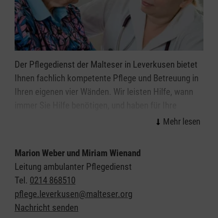
Der Pflegedienst der Malteser in Leverkusen bietet
Ihnen fachlich kompetente Pflege und Betreuung in
Ihren eigenen vier Wänden. Wir leisten Hilfe, wann
immer Sie Hilfe benötigen, und haben für Ihre
Probleme stets ein offenes Ohr.
So tragen wir dazu bei, Ihnen ein weitgehend
Marion Weber und Miriam Wienand
eigenständiges Leben in Ihrem Zuhause zu
Leitung ambulanter Pflegedienst
ermöglichen.
Tel.
0214 868510
Das Verhältnis zwischen Patientin oder Patient und
pflege.leverkusen@malteser.org
ambulanter Pflege muss in hohem Maße von
Nachricht senden