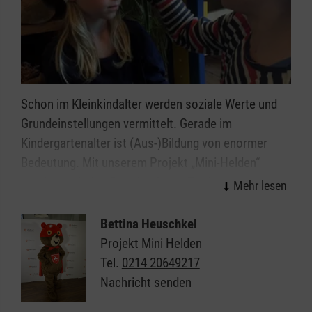
Schon im Kleinkindalter werden soziale Werte und
Grundeinstellungen vermittelt. Gerade im
Kindergartenalter ist (Aus-)Bildung von enormer
Bedeutung. Mit unserem Projekt „Mini-Helden“
möchten wir den Grundstein zur Förderung des
sozialen Engagements legen. Ein Schwerpunkt dabei
ist die Erste Hilfe-Ausbildung – denn helfen kann
Bettina Heuschkel
jeder.
Projekt Mini Helden
Mini-Helden ist die kindgerechte Ausbildung,welche
Tel.
0214 20649217
dazu beiträgt, dass:
Nachricht senden