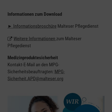
Vertrauen geprägt sein. Wir betreuen Sie mit festen
Bezugspersonen, die Sie zu den mit Ihnen
Informationen zum Download
abgestimmten Zeiten zu Hause aufsuchen. Darauf
können Sie sich verlassen.
►
Informationsbroschüre
Malteser Pflegedienst
Weitere Informationen
zum Malteser
Pflegedienst
Medizinproduktesicherheit
Kontakt-E-Mail an den MPG-
Sicherheitsbeauftragten:
MPG-
Sicherheit.APD@malteser.org