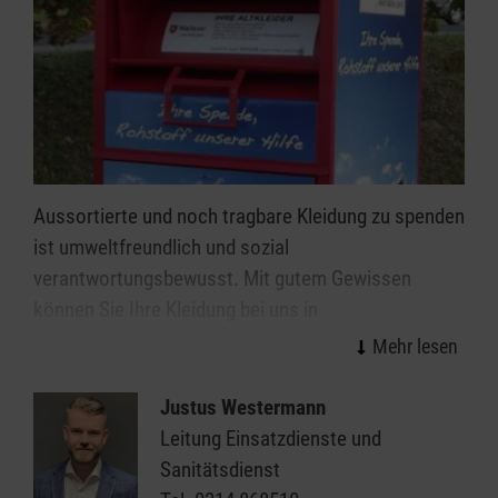
Aussortierte und noch tragbare Kleidung zu spenden
ist umweltfreundlich und sozial
verantwortungsbewusst. Mit gutem Gewissen
können Sie Ihre Kleidung bei uns in
Leverkusen
abgeben. Wir garantieren eine faire und
extern überprüfte, karitative Verwertung. Mit den
Erlösen aus dem Verkauf Ihrer Altkleiderspenden
Justus Westermann
finanzieren wir unsere sozialen und humanitären
Leitung Einsatzdienste und
Projekte, die wir für Betroffene kostenlos anbieten.
Sanitätsdienst
Die Altkleidercontainer finden Sie an vielen