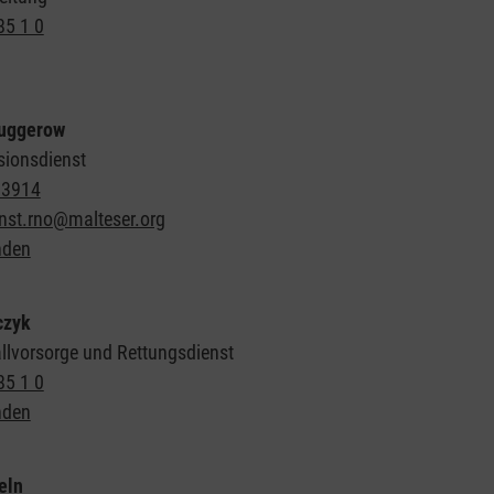
85 1 0
uggerow
sionsdienst
63914
enst.rno@malteser.org
nden
czyk
llvorsorge und Rettungsdienst
85 1 0
nden
eln