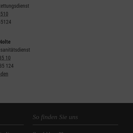
Rettungsdienst
8510
85124
Nolte
sanitätsdienst
85 10
85 124
nden
So finden Sie uns