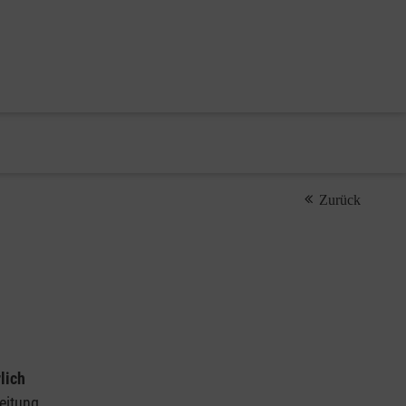
Zurück
lich
leitung