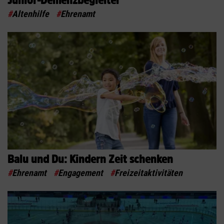
Junior-Demenzbegleiter
#
Altenhilfe
#
Ehrenamt
Balu und Du: Kindern Zeit schenken
#
Ehrenamt
#
Engagement
#
Freizeitaktivitäten