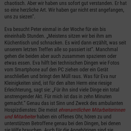
chaotisch. Aber wir haben uns sofort gut verstanden. Er hat
so eine herzliche Art. Wir haben gar nicht erst angefangen,
uns zu siezen“.
Eva besucht Peter einmal in der Woche für ein bis
eineinhalb Stunden. „Meistens sitzen wir bei ihm am
Küchentisch und schnacken. Es wird dann erzählt, was seit
unserem letzten Treffen alle so passiert ist“. Manchmal
gehen die beiden aber auch zusammen spazieren oder
etwas essen. Eva hilft bei technischen Dingen wie Fotos
vom Smartphone auf den PC ziehen oder ein Gerät
anschließen und bringt den Müll raus. Was für Eva nur
Kleinigkeiten sind, ist für den alten Herrn eine riesige
Erleichterung, sagt sie: „Für ihn sind viele Dinge ein total
anstrengender Akt. Für mich ist das in zehn Minuten
gemacht.“ Genau das ist Sinn und Zweck des ambulanten
Hospizdienstes: Die meist
ehrenamtlichen Mitarbeiterinnen
und Mitarbeiter
haben ein offenes Ohr, hören zu und
unterstützen Betroffene genau bei den Dingen, bei denen
sie Hilfe brauchen. Auch für die Angehörigen sind sie,