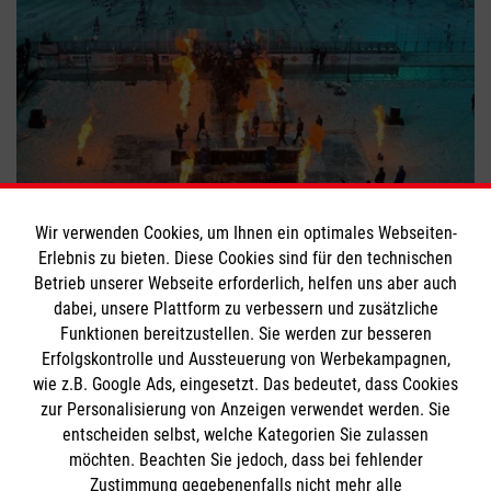
Winter Game 2026: Einsatz am
Eishockeyfeld
Wir verwenden Cookies, um Ihnen ein optimales Webseiten-
Erlebnis zu bieten. Diese Cookies sind für den technischen
#
Ehrenamt
#
Engagement
#
Helfer im Einsatz
Betrieb unserer Webseite erforderlich, helfen uns aber auch
dabei, unsere Plattform zu verbessern und zusätzliche
Funktionen bereitzustellen. Sie werden zur besseren
Bewerte diesen Artikel
Erfolgskontrolle und Aussteuerung von Werbekampagnen,
wie z.B. Google Ads, eingesetzt. Das bedeutet, dass Cookies
zur Personalisierung von Anzeigen verwendet werden. Sie
entscheiden selbst, welche Kategorien Sie zulassen
möchten. Beachten Sie jedoch, dass bei fehlender
Zustimmung gegebenenfalls nicht mehr alle