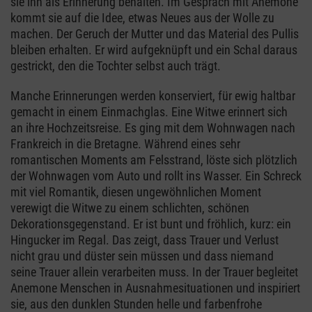
sie ihn als Erinnerung behalten. Im Gespräch mit Anemone
kommt sie auf die Idee, etwas Neues aus der Wolle zu
machen. Der Geruch der Mutter und das Material des Pullis
bleiben erhalten. Er wird aufgeknüpft und ein Schal daraus
gestrickt, den die Tochter selbst auch trägt.
Manche Erinnerungen werden konserviert, für ewig haltbar
gemacht in einem Einmachglas. Eine Witwe erinnert sich
an ihre Hochzeitsreise. Es ging mit dem Wohnwagen nach
Frankreich in die Bretagne. Während eines sehr
romantischen Moments am Felsstrand, löste sich plötzlich
der Wohnwagen vom Auto und rollt ins Wasser. Ein Schreck
mit viel Romantik, diesen ungewöhnlichen Moment
verewigt die Witwe zu einem schlichten, schönen
Dekorationsgegenstand. Er ist bunt und fröhlich, kurz: ein
Hingucker im Regal.
Das zeigt, dass Trauer und Verlust
nicht grau und düster sein müssen und dass niemand
seine Trauer allein verarbeiten muss. In der Trauer begleitet
Anemone Menschen in Ausnahmesituationen und inspiriert
sie, aus den dunklen Stunden helle und farbenfrohe