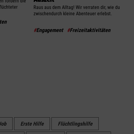
n fördern die
flüchteter
Raus aus dem Alltag! Wir verraten dir, wie du
zwischendurch kleine Abenteuer erlebst.
äten
#
Engagement
#
Freizeitaktivitäten
Job
Erste Hilfe
Flüchtlingshilfe