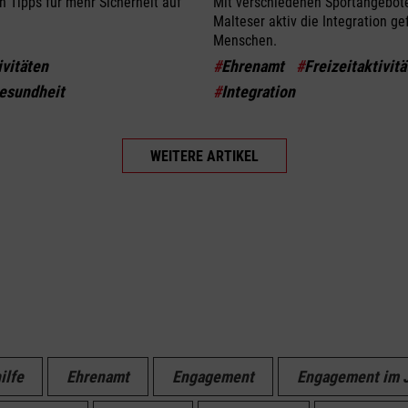
n Tipps für mehr Sicherheit auf
Mit verschiedenen Sportangebote
Malteser aktiv die Integration ge
Menschen.
ivitäten
#
Ehrenamt
#
Freizeitaktivit
esundheit
#
Integration
WEITERE ARTIKEL
ilfe
Ehrenamt
Engagement
Engagement im 