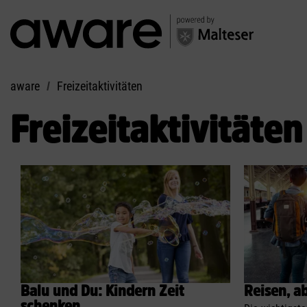
aware
Freizeitaktivitäten
Freizeitaktivitäten
Balu und Du: Kindern Zeit
Reisen, ab
schenken