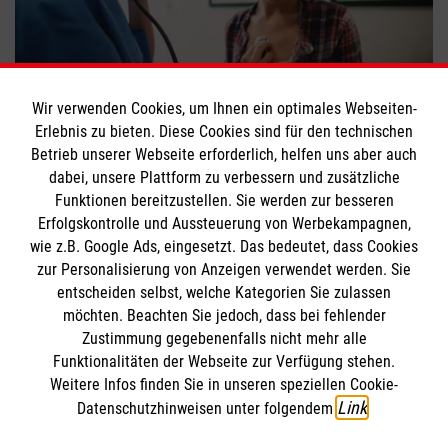
Wichtige Check-ups unter 35
Wir verwenden Cookies, um Ihnen ein optimales Webseiten-
Erlebnis zu bieten. Diese Cookies sind für den technischen
#
Psyche & Gesundheit
#
Tipps
Betrieb unserer Webseite erforderlich, helfen uns aber auch
dabei, unsere Plattform zu verbessern und zusätzliche
Funktionen bereitzustellen. Sie werden zur besseren
Bewerte diesen Artikel
Erfolgskontrolle und Aussteuerung von Werbekampagnen,
wie z.B. Google Ads, eingesetzt. Das bedeutet, dass Cookies
zur Personalisierung von Anzeigen verwendet werden. Sie
entscheiden selbst, welche Kategorien Sie zulassen
möchten. Beachten Sie jedoch, dass bei fehlender
Zustimmung gegebenenfalls nicht mehr alle
Funktionalitäten der Webseite zur Verfügung stehen.
Weitere Infos finden Sie in unseren speziellen Cookie-
SPENDE AN DIE MALTESER
FINDE DEIN ENGAGEMENT
Link
Datenschutzhinweisen unter folgendem
.