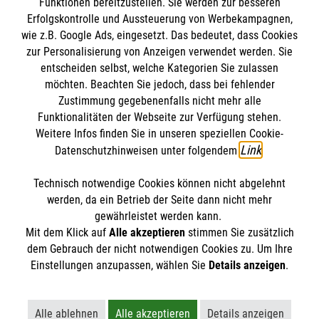
Funktionen bereitzustellen. Sie werden zur besseren
Bewerte diesen Artikel
Erfolgskontrolle und Aussteuerung von Werbekampagnen,
wie z.B. Google Ads, eingesetzt. Das bedeutet, dass Cookies
zur Personalisierung von Anzeigen verwendet werden. Sie
entscheiden selbst, welche Kategorien Sie zulassen
möchten. Beachten Sie jedoch, dass bei fehlender
Zustimmung gegebenenfalls nicht mehr alle
Funktionalitäten der Webseite zur Verfügung stehen.
Weitere Infos finden Sie in unseren speziellen Cookie-
FINDE DEIN ENGAGEMENT
Link
Datenschutzhinweisen unter folgendem
.
Technisch notwendige Cookies können nicht abgelehnt
Themenübersicht
Über diesen Hub
werden, da ein Betrieb der Seite dann nicht mehr
gewährleistet werden kann.
Kontakt
Impressum
Mit dem Klick auf
Alle akzeptieren
stimmen Sie zusätzlich
STORIES
dem Gebrauch der nicht notwendigen Cookies zu. Um Ihre
HILFREICH
Datenschutz
Einstellungen anzupassen, wählen Sie
Malteser.de
Details anzeigen
.
ENGAGEMENT
Alle ablehnen
Alle akzeptieren
Details anzeigen