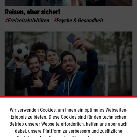
Reisen, aber sicher!
#
Freizeitaktivitäten
#
Psyche & Gesundheit
Wie Sport verbindet
Wir verwenden Cookies, um Ihnen ein optimales Webseiten-
Erlebnis zu bieten. Diese Cookies sind für den technischen
#
Ehrenamt
#
Freizeitaktivitäten
#
Integration
Betrieb unserer Webseite erforderlich, helfen uns aber auch
dabei, unsere Plattform zu verbessern und zusätzliche