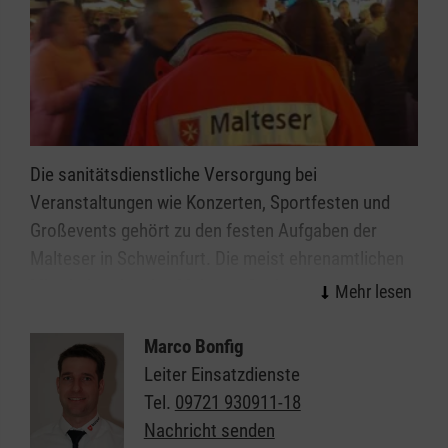
Die sanitätsdienstliche Versorgung bei
Veranstaltungen wie Konzerten, Sportfesten und
Großevents gehört zu den festen Aufgaben der
Malteser in Schweinfurt. Die meist ehrenamtlichen
Mitarbeitenden des Malteser Sanitätsdiensts leisten
wirksame Hilfe in der Notfallvorsorge.
Marco Bonfig
Veranstaltungen ab einer gewissen Dimension bzw.
Leiter Einsatzdienste
mit einer bestimmten Charakteristik erfordern einen
Tel.
09721 930911-18
qualifizierten Sanitätsdienst. Überall da, wo viele
Nachricht senden
Menschen zusammenkommen, erhöht sich