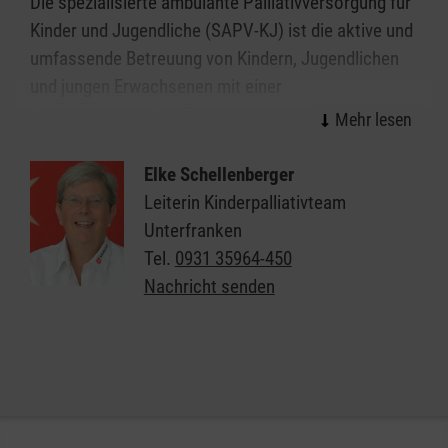
Die spezialisierte ambulante Palliativversorgung für
Kinder und Jugendliche (SAPV-KJ) ist die aktive und
umfassende Betreuung von Kindern, Jugendlichen
und jungen Erwachsenen mit einer
lebensverkürzenden Erkrankung sowie die
Unterstützung deren Familien.
Elke Schellenberger
Wir ermöglichen den erkrankten Kindern und
Leiterin Kinderpalliativteam
Jugendlichen ihren Alltag zuhause in der vertrauten
Unterfranken
Umgebung zu verbringen. Durch die Therapie und
Tel.
0931 35964-450
Behandlung von belastenden Symptomen wird eine
Nachricht senden
höchstmögliche Lebensqualität erreicht und somit
Krankenhausaufenthalte vermieden. Unser Team
verhilft den betroffenen Kindern und Jugendlichen
zu einem würdigen Leben bis zum Tod in der
häuslichen Umgebung.