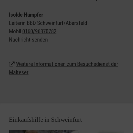
Einfühlungsvermögen auf die persönliche
Lebenssituation der älteren Menschen ein. Hier ist
Isolde Hümpfer
Raum für die persönlichen Bedürfnisse, für die
Leiterin BBD Schweinfurt/Abersfeld
Lebensgeschichte und das aktuelle Befinden. Kleine
Mobil
0160/96370782
Handreichungen im Alltag, ein Spaziergang ins
Nachricht senden
Grüne, ein Besuch im Stadtcafé bereiten
Lebensfreude und stimmen zuversichtlich.
Weitere Informationen zum Besuchsdienst der
Malteser
Einkaufshilfe in Schweinfurt