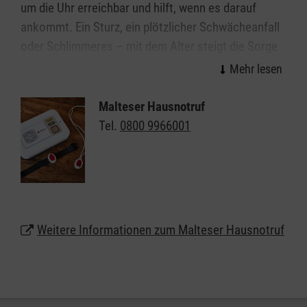
um die Uhr erreichbar und hilft, wenn es darauf
ankommt. Ein Sturz, ein plötzlicher Schwächeanfall
oder Schlimmeres – mit dem Alter steigt die Sorge
vor den kleinen oder großen Notfällen im Alltag. Wie
gut, wenn immer jemand da ist: Mit dem Malteser
Hausnotruf können Sie oder Ihre Angehörigen allein
Malteser Hausnotruf
weiter selbstbestimmt und unbeschwert zu Hause
Tel.
0800 9966001
in Schweinfurt leben. Das kleine, handliche Gerät
kann wie eine Armbanduhr am Handgelenk getragen
werden oder auf Wunsch auch als Halskette.
Lassen Sie sich unter
0800 9966001
gebührenfrei
Weitere Informationen zum Malteser Hausnotruf
beraten und erhalten weitere Informationen zum
Malteser Hausnotruf in Schweinfurt.