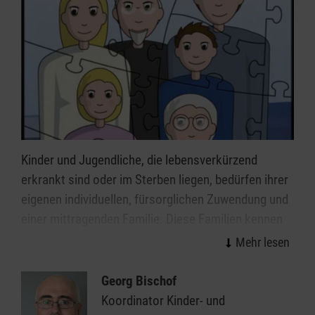
Ehrenamt (Link EA-Seite) bei den Maltesern in
Schweinfurt.
Nähere Informationen zur Hospizarbeit
in Schweinfurt
Kinder und Jugendliche, die lebensverkürzend
erkrankt sind oder im Sterben liegen, bedürfen ihrer
eigenen individuellen, fürsorglichen Zuwendung und
einer mittragenden Familie. Diese Familien kennen
alle Gefühle wie Wut, Ohnmacht, verzweifelten
Kampf, Hoffnung und Bangen, Mut und Verzweiflung,
Schmerz und Liebe.
Georg Bischof
Koordinator Kinder- und
Unsere Malteser Hospizhelfer können hierbei