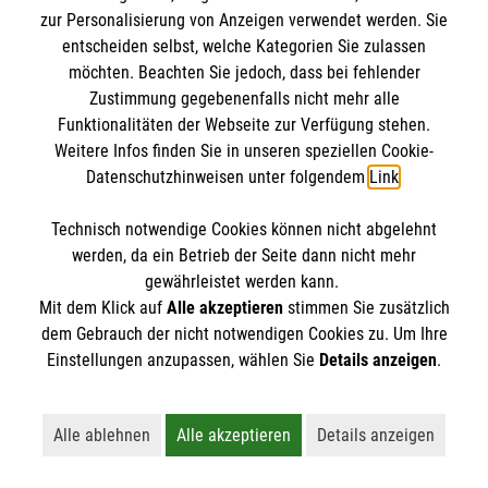
zur Personalisierung von Anzeigen verwendet werden. Sie
entscheiden selbst, welche Kategorien Sie zulassen
möchten. Beachten Sie jedoch, dass bei fehlender
Schulsanitäterinnen und Schulsanitäter sind in
Zustimmung gegebenenfalls nicht mehr alle
Erster Hilfe und im Umgang mit hilfsbedürftigen
Funktionalitäten der Webseite zur Verfügung stehen.
Menschen ausgebildet. Sie kümmern sich an ihrer
Weitere Infos finden Sie in unseren speziellen Cookie-
Schule bei kleineren Verletzungen und Notfällen um
Datenschutzhinweisen unter folgendem
Link
.
Patientinnen und Patienten und tragen
Verantwortung für die ihnen zur Verfügung
Technisch notwendige Cookies können nicht abgelehnt
werden, da ein Betrieb der Seite dann nicht mehr
gestellten Räume, Geräte und Materialien. Der
Yvonne Stefi
gewährleistet werden kann.
Schulsanitätsdienst in Schweinfurt unterstützt so
Leiterin Ausbildung
Mit dem Klick auf
Alle akzeptieren
stimmen Sie zusätzlich
die Schulleitung in ihrer Verantwortung für die
Tel.
09721 930911-14
dem Gebrauch der nicht notwendigen Cookies zu. Um Ihre
Sicherheit der Schülerinnen, Schüler und Lehrkräfte.
Nachricht senden
Einstellungen anzupassen, wählen Sie
Details anzeigen
.
Wir möchten jungen Menschen das Thema "Helfen"
näherbringen: Anpacken, gesellschaftliche
Alle ablehnen
Alle akzeptieren
Details anzeigen
Verantwortung übernehmen, Zivilcourage zeigen
Lehnt alle nicht-essentiellen Cookies ab
Akzeptiert alle Cookies einschließl
Öffnet detaillie
Weitere Informationen zum Malteser
und vielleicht sogar Leben retten.