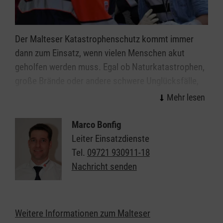
Betroffenen besuchen und unterstützen. Die Dauer
einer Begleitung wird immer individuell besprochen.
Der Malteser Katastrophenschutz kommt immer
dann zum Einsatz, wenn vielen Menschen akut
geholfen werden muss. Egal ob Naturkatastrophen,
große Brände oder andere schwere Unglücksfälle,
die ehrenamtlichen Einsatzkräfte helfen bei allen
Ereignissen, in denen die Kräfte von Feuerwehr und
Rettungsdienst nicht ausreichen.
Marco Bonfig
Leiter Einsatzdienste
Organisiert in einzelnen Einsatzgruppen sind unsere
Tel.
09721 930911-18
Helferinnen und Helfer Spezialisten in den Bereichen
Nachricht senden
Sanitätsdienst, Technik, Betreuung und
Kommunikation/Führung. In all diesen Bereichen
suchen wir immer Menschen, die im Fall der Fälle
Weitere Informationen zum Malteser
bereit sind, sich für ihre Mitmenschen zu