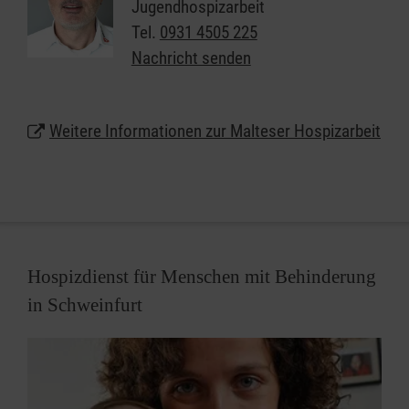
Jugendhospizarbeit
hilfreich zur Seite stehen. Wir möchten das
Tel.
0931 4505 225
belastete soziale Netz stärken und ergänzen und die
Nachricht senden
Familie begleiten.
Im Mittelpunkt unserer Arbeit steht der sterbende
Weitere Informationen zur Malteser Hospizarbeit
junge Mensch, seine Eltern, Geschwister, Großeltern
und die ihm Nahestehenden. Sie benötigen
gleichermaßen unsere Aufmerksamkeit, Fürsorge,
Zuwendung und individuellle Hilfe.
Für
trauernde Kinder und Jugendliche
haben wir
Hospizdienst für Menschen mit Behinderung
ebenfalls
individuelle und Gruppenangebote
.
in Schweinfurt
Nähere Informationen zum Hospizdienst für
Kinder in Jugendliche in Schweinfurt