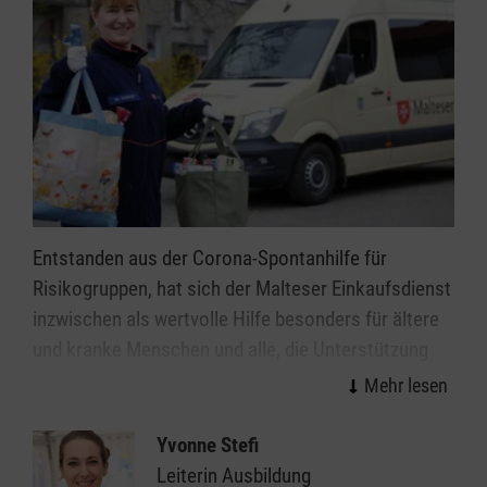
Entstanden aus der Corona-Spontanhilfe für
Risikogruppen, hat sich der Malteser Einkaufsdienst
inzwischen als wertvolle Hilfe besonders für ältere
und kranke Menschen und alle, die Unterstützung
beim Einkaufen benötigen, etabliert. Das Prinzip ist
einfach: Wir bringen Menschen, die aktuell nicht
selbst einkaufen gehen können, und Menschen, die
Yvonne Stefi
ihre Hilfe anbieten, zusammen. Dabei bemühen wir
Leiterin Ausbildung