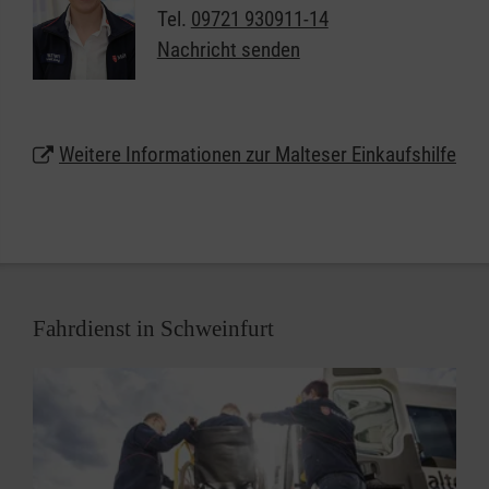
uns, nach räumlicher Nähe (nach Stadtteil oder
Tel.
09721 930911-14
sogar nach Straßen) zu vermitteln, damit die
Nachricht senden
Einkäufe möglichst zu Fuß oder per Fahrrad erledigt
werden können. Der Einkaufsdienst erfolgt komplett
kontaktlos, um die Sicherheit aller zu gewährleisten.
Weitere Informationen zur Malteser Einkaufshilfe
Fahrdienst in Schweinfurt