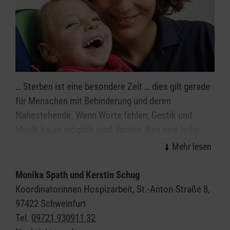
… Sterben ist eine besondere Zeit … dies gilt gerade
für Menschen mit Behinderung und deren
Nahestehende. Wenn Worte fehlen, Gestik und
Mimik kaum möglich sind, fordert dies eine hohe
Sensibilität und Achtsamkeit der Begleiter. Den
Menschen ganzheitlich im Blick zu haben, mit all
seinen Wünschen und Bedürfnissen, sehen wir als
Monika Spath und Kerstin Schug
unsere hospizliche Haltung.
Koordinatorinnen Hospizarbeit, St.-Anton-Straße 8,
97422 Schweinfurt
Hospizhelfer spüren und hören hin, was der
Tel.
09721 930911 32
Betroffene und sein Umfeld gerade brauchen. Sie