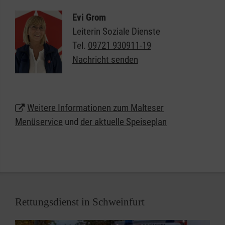
Wir stehen für gute, gesunde Ernährung, eine
leckere Menü-Auswahl und nicht zuletzt für die
Evi Grom
Freude am persönlichen Kontakt.
Leiterin Soziale Dienste
Tel.
09721 930911-19
Lassen Sie sich beraten und erhalten weitere
Nachricht senden
Informationen zum Malteser Menüservice in
Schweinfurt.
Rufen Sie uns jetzt gebührenfrei unter
0800 3020103
Weitere Informationen zum Malteser
an und bestellen Sie Ihr erstes Menü.
Menüservice
und
der aktuelle Speiseplan
Rettungsdienst in Schweinfurt