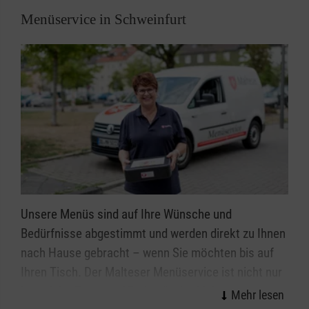
Wir unterstützen die Patienten und ihre Familien,
Menüservice in Schweinfurt
beraten sie bei allen auftretenden Fragen und sind in
Krisensituationen rund um die Uhr erreichbar. Wir
bleiben Ansprechpartner für die Familien auch über
den Tod hinaus.
Weitere Informationen und Einblicke in unsere
Arbeit finden Sie in
der
Jubiläumsbroschüre
anlässlich des 5jährigen
Bestehens unseres Teams im Jahr 2022.
Unsere Menüs sind auf Ihre Wünsche und
Nähere Informationen
zum Kinderpalliativteam in Schweinfurt
Bedürfnisse abgestimmt und werden direkt zu Ihnen
nach Hause gebracht – wenn Sie möchten bis auf
Ihren Tisch. Der Malteser Menüservice ist nicht nur
irgendein „Essen auf Rädern“ oder Mahlzeitendienst.