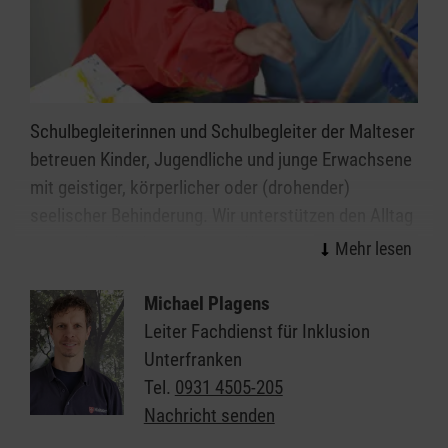
Schulbegleiterinnen und Schulbegleiter der Malteser
betreuen Kinder, Jugendliche und junge Erwachsene
mit geistiger, körperlicher oder (drohender)
seelischer Behinderung. Wir unterstützen den Alltag
in Schulen, Kindergärten und Kitas in Schweinfurt,
sodass die Kinder und Jugendlichen diesen
möglichst selbstständig meistern können.
Michael Plagens
Leiter Fachdienst für Inklusion
Diese Unterstützung geben wir ganz individuell, je
Unterfranken
nachdem was die Kinder und Jugendlichen
Tel.
0931 4505-205
brauchen, und im Einklang mit den Vorgaben der
Nachricht senden
Kostenträger.