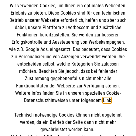
Straße 8, 97422 Schweinfurt
Wir verwenden Cookies, um Ihnen ein optimales Webseiten-
Tel.
09721 930911 32
Erlebnis zu bieten. Diese Cookies sind für den technischen
Nachricht senden
Informationen
Betrieb unserer Webseite erforderlich, helfen uns aber auch
dabei, unsere Plattform zu verbessern und zusätzliche
Funktionen bereitzustellen. Sie werden zur besseren
Erfolgskontrolle und Aussteuerung von Werbekampagnen,
Impressum
wie z.B. Google Ads, eingesetzt. Das bedeutet, dass Cookies
Datenschutz
Die Malteser
zur Personalisierung von Anzeigen verwendet werden. Sie
Kontakt
entscheiden selbst, welche Kategorien Sie zulassen
möchten. Beachten Sie jedoch, dass bei fehlender
Malteser in Deutschland
Zustimmung gegebenenfalls nicht mehr alle
Malteserorden
Funktionalitäten der Webseite zur Verfügung stehen.
Spendenkonto
Weitere Infos finden Sie in unseren speziellen Cookie-
Sharepoint
Datenschutzhinweisen unter folgendem
Link
.
Empfänger: Malteser Hilfsdienst e.V.
Technisch notwendige Cookies können nicht abgelehnt
IBAN: DE27 3706 0120 1201 2220 16
So finden Sie uns
werden, da ein Betrieb der Seite dann nicht mehr
BIC: GENODED1PA7
gewährleistet werden kann.