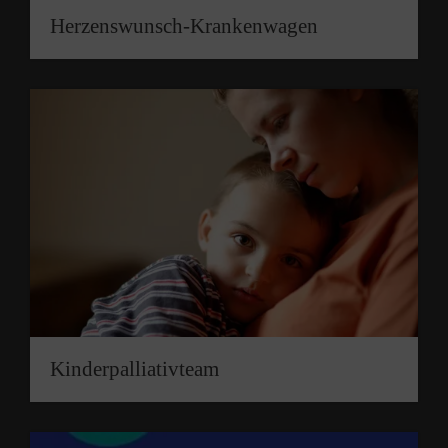
Herzenswunsch-Krankenwagen
Kinderpalliativ­team