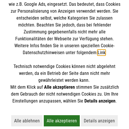
wie z.B. Google Ads, eingesetzt. Das bedeutet, dass Cookies
Datenschutz
Die Malteser
zur Personalisierung von Anzeigen verwendet werden. Sie
Kontakt
entscheiden selbst, welche Kategorien Sie zulassen
möchten. Beachten Sie jedoch, dass bei fehlender
Malteser in Deutschland
Zustimmung gegebenenfalls nicht mehr alle
Malteserorden
Funktionalitäten der Webseite zur Verfügung stehen.
Spendenkonto
Weitere Infos finden Sie in unseren speziellen Cookie-
Sharepoint
Datenschutzhinweisen unter folgendem
Link
.
Empfänger: Malteser Hilfsdienst e.V.
Technisch notwendige Cookies können nicht abgelehnt
IBAN: DE27 3706 0120 1201 2220 16
So finden Sie uns
werden, da ein Betrieb der Seite dann nicht mehr
BIC: GENODED1PA7
gewährleistet werden kann.
Mit dem Klick auf
Alle akzeptieren
stimmen Sie zusätzlich
Malteser Hilfsdienst e.V. und gGmbH
dem Gebrauch der nicht notwendigen Cookies zu. Um Ihre
Der Malteser Hilfsdienst e.V. ist als eingetragene
Einstellungen anzupassen, wählen Sie
Details anzeigen
.
Mainaustraße 45
gemeinnützige Organisation von der Körperschaft- und
97082 Würzburg
Gewerbesteuer befreit.
Alle ablehnen
Alle akzeptieren
Details anzeigen
Lehnt alle nicht-essentiellen Cookies ab
Akzeptiert alle Cookies einschließl
Öffnet detaillie