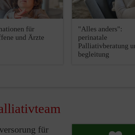
mationen für
"Alles anders":
ffene und Ärzte
perinatale
Palliativberatung u
begleitung
lliativteam
vversorung für