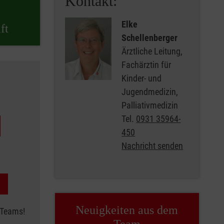
Kontakt:
Elke
ft
Schellenberger
Ärztliche Leitung,
Fachärztin für
Kinder- und
Jugendmedizin,
Palliativmedizin
Tel.
0931 35964-
450
Nachricht senden
Neuigkeiten aus dem
 Teams!
Team