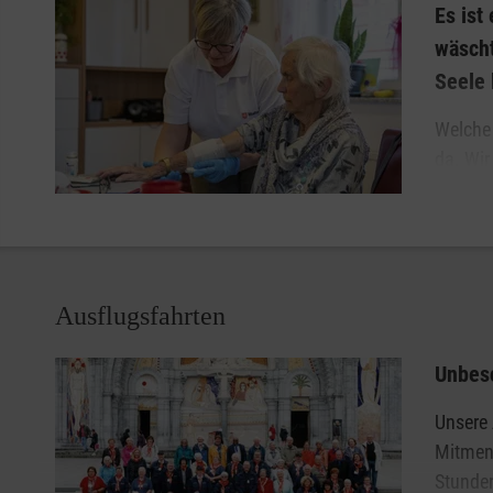
geprägten Arbeit.
Es ist
wäscht
Seele 
Welche 
da. Wir
Ihrem 
passen 
und Bedürfnissen an. Unsere Mitarbeitenden kümmern si
uns stehen Sie und Ihre Wünsche und Bedürfnisse im Mit
Ausflugsfahrten
Wir tun alles dafür, um Ihnen mehr Lebensqualität zu ge
sein. Dabei kommt Ihnen unsere langjährige Erfahrung im
Unbesc
wertschätzendes und fürsorgliches Miteinander aller Bet
Ihre Anliegen und Fragen in aller Ruhe zu besprechen. N
Unsere 
Mitmens
Diese Leistungen bieten wir Ihnen an:
Stunden