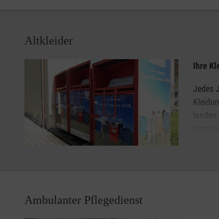
Altkleider
Ihre Kl
Jedes J
Kleidun
landen
verant
spenden
wenn au
ist, das eine faire und extern überprüfte,
karitative Ver
Mit den Erlösen aus dem Verkauf Ihrer Altkleiderspenden
Ambulanter Pflegedienst
die wir für Betroffene kostenlos anbieten. Somit sind si