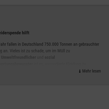
eiderspende hilft
ahr fallen in Deutschland 750.000 Tonnen an gebrauchter
g an. Vieles ist zu schade, um im Müll zu
.
Umweltfreundlicher
und
sozial
wortungsbewusster
ist es, aussortierte Kleidung zu
. Mit gutem Gewissen können Sie Ihre Kleidung abgeben,
f dem Altkleidercontainer das Logo der Malteser zu sehen
wertung und Mittelverwendung
garantiert.
 finanzieren wir unsere sozialen und humanitären Projekte,
e eine wichtige Säule der Finanzierung unserer ehrenamtlich