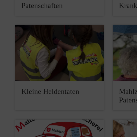
Patenschaften
Kran
Kleine Heldentaten
Mahlz
Paten