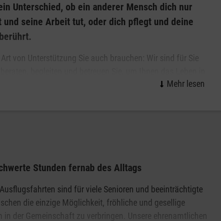
 ein Unterschied, ob ein anderer Mensch dich nur
 und seine Arbeit tut, oder dich pflegt und deine
berührt.
Art von Unterstützung Sie auch brauchen: Wir sind für Sie
 beraten, begleiten und betreuen Sie, um Ihnen das Leben in
Zuhause so angenehm wie möglich zu machen. Dabei
wir unsere Leistungen so weit wie möglich Ihren Wünschen
ch mit viel Fachkompetenz und noch mehr Herz um Sie. Bei
telpunkt.
ben und auch Ihren Angehörigen eine Stütze und Hilfe zu
 Pflegebereich zugute. Wir achten sehr auf ein
hwerte Stunden fernab des Alltags
eiligten auf Augenhöhe. Sehr gerne nehmen wir uns Zeit,
ehmen Sie Kontakt mit uns auf.
Ausflugsfahrten sind für viele Senioren und beeinträchtigte
chen die einzige Möglichkeit, fröhliche und gesellige
 in der Gemeinschaft zu verbringen. Unsere ehrenamtlichen