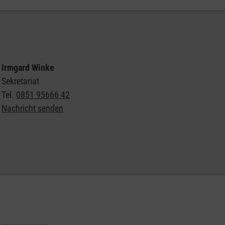
Irmgard Winke
Sekretariat
Tel.
0851 95666 42
Nachricht senden
Weitere Informationen über Altkleidersammlung der
Malteser
Übersicht der Containerstandorte in der Diözese Passau