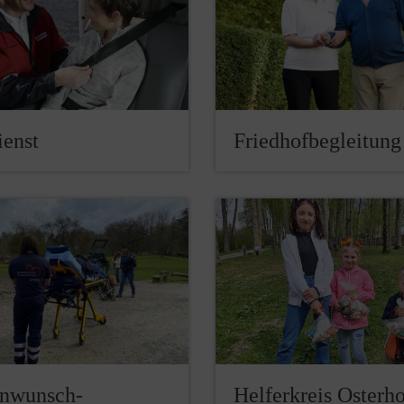
ienst
Friedhofbegleitung
nwunsch-
Helferkreis Osterh