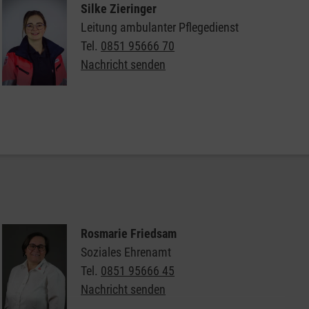
Silke Zieringer
Leitung ambulanter Pflegedienst
Tel.
0851 95666 70
Nachricht senden
Weitere Informationen über den ambulanten
Pflegedienst der Malteser
Flyer ambulanter Pflegedienst der Malteser in
Passau
Qualitätsprüfung
Flyer "Online-Pflegekurs"
Rosmarie Friedsam
Anmeldung Online-Pflegekurs
Soziales Ehrenamt
Tel.
0851 95666 45
Pflegeberatungstermin buchen
Nachricht senden