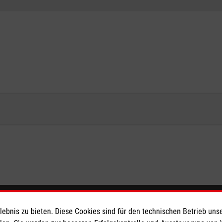
eser
Spendenkonto
bnis zu bieten. Diese Cookies sind für den technischen Betrieb unse