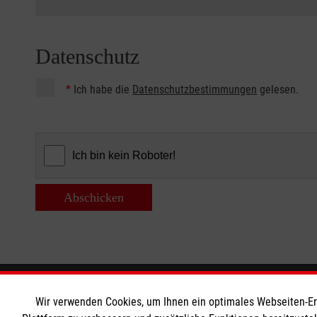
Datenschutz
*
Ich habe die
Datenschutzbestimmungen
gelesen.
Abschicken
Informationen
Die Malt
Wir verwenden Cookies, um Ihnen ein optimales Webseiten-Erle