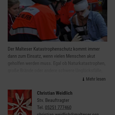
Der Malteser Katastrophenschutz kommt immer
dann zum Einsatz, wenn vielen Menschen akut
geholfen werden muss. Egal ob Naturkatastrophen,
große Brände oder andere schwere Unglücksfälle,
die ehrenamtlichen Einsatzkräfte helfen bei allen
Ereignissen, in denen die Kräfte von Feuerwehr und
Rettungsdienst nicht ausreichen.
Christian Weidlich
Stv. Beauftragter
Organisiert in einzelnen Einsatzgruppen sind unsere
Tel.
05251 777460
Helferinnen und Helfer Spezialisten in den Bereichen
christian.weidlich@malteser.org