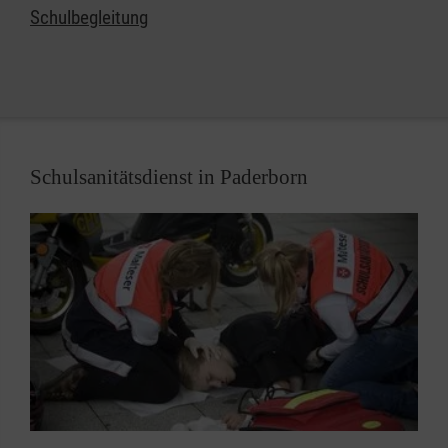
Dessauer Str. 14 b
Schulbegleitung
33106 Paderborn
Schulsanitätsdienst in Paderborn