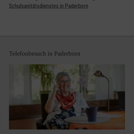
Dessauer Str. 14 b
Schulsanitätsdienstes in Paderborn
33106 Paderborn
Telefonbesuch in Paderborn