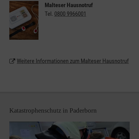
Hausnotruf können Sie oder Ihre Angehörigen allein
Malteser Hausnotruf
weiter selbstbestimmt und unbeschwert zu Hause
Tel.
0800 9966001
in Paderborn leben. Das kleine, handliche Gerät
kann wie eine Armbanduhr am Handgelenk getragen
werden oder auf Wunsch auch als Halskette.
Dienststelle Ostwestfalen-Lippe
Weitere Informationen zum Malteser Hausnotruf
Dessauer Str. 14 b
33106 Paderborn
Lassen Sie sich unter
0800 9966001
gebührenfrei
beraten und erhalten weitere Informationen zum
Malteser Hausnotruf in Paderborn.
Katastrophenschutz in Paderborn