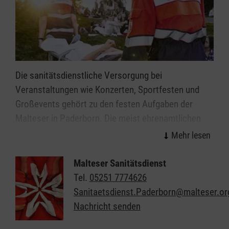
Die sanitätsdienstliche Versorgung bei
Veranstaltungen wie Konzerten, Sportfesten und
Großevents gehört zu den festen Aufgaben der
Malteser in Paderborn. Die meist ehrenamtlichen
Mitarbeitenden des Malteser Sanitätsdiensts leisten
wirksame Hilfe in der Notfallvorsorge.
Malteser Sanitätsdienst
Veranstaltungen ab einer gewissen Dimension bzw.
Tel.
05251 7774626
mit einer bestimmten Charakteristik erfordern einen
Sanitaetsdienst.Paderborn@malteser.or
qualifizierten Sanitätsdienst. Überall da, wo viele
Nachricht senden
Menschen zusammenkommen, erhöht sich
naturgemäß das Notfallrisiko. Neben der freiwilligen