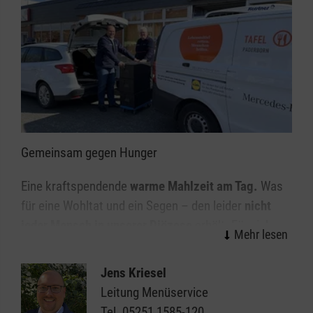
Gemeinsam gegen Hunger
Eine kraftspendende
warme Mahlzeit am Tag.
Was
für eine Wohltat und ein Segen – den leider
nicht
jeder Mensch in unserer Diözese
erhält. Für viele
Menschen in unserer Region ist eine warme
Mahlzeit am Tag keine Selbstverständlichkeit. Durch
Jens Kriesel
ihr Alter, Krankheit oder Behinderung sind viele
Leitung Menüservice
Menschen nicht in der Lage, sich selbst ausreichend
Tel.
05251 1585-120