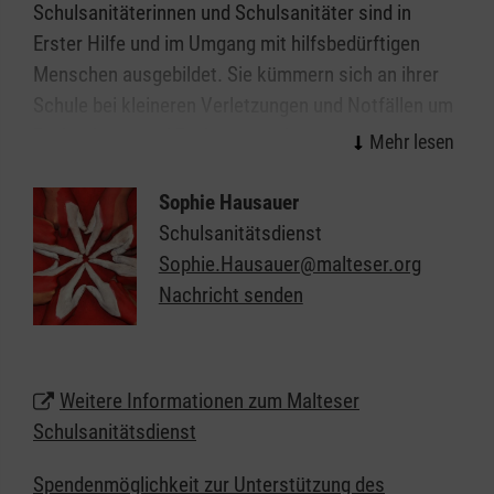
Schulsanitäterinnen und Schulsanitäter sind in
Erster Hilfe und im Umgang mit hilfsbedürftigen
Menschen ausgebildet. Sie kümmern sich an ihrer
Schule bei kleineren Verletzungen und Notfällen um
Patientinnen und Patienten und tragen
Verantwortung für die ihnen zur Verfügung
gestellten Räume, Geräte und Materialien. Der
Sophie Hausauer
Schulsanitätsdienst in Paderborn unterstützt so die
Schulsanitätsdienst
Schulleitung in ihrer Verantwortung für die
Sophie.Hausauer@malteser.org
Sicherheit der Schülerinnen, Schüler und Lehrkräfte.
Nachricht senden
Wir möchten jungen Menschen das Thema "Helfen"
näherbringen: Anpacken, gesellschaftliche
Verantwortung übernehmen, Zivilcourage zeigen
Weitere Informationen zum Malteser
und vielleicht sogar Leben retten.
Schulsanitätsdienst
Dienststelle Ostwestfalen-Lippe
Spendenmöglichkeit zur Unterstützung des