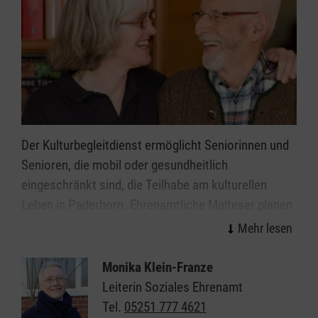
Der Kulturbegleitdienst ermöglicht Seniorinnen und
Senioren, die mobil oder gesundheitlich
eingeschränkt sind, die Teilhabe am kulturellen
Leben in Paderborn. Ehrenamtliche Malteser planen
und organisieren den Besuch im Theater oder Kino,
von Konzerten, Museen, zoologischen Gärten oder
Freilicht-Veranstaltungen.
Monika Klein-Franze
Leiterin Soziales Ehrenamt
Das Team des Kulturbegleitdienstes kümmert sich
Tel.
05251 777 4621