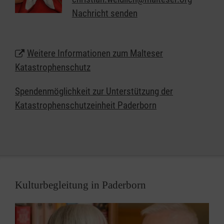
Sanitätsdienst, Technik, Betreuung und
Nachricht senden
Kommunikation/Führung. In all diesen Bereichen
suchen wir immer Menschen, die im Fall der Fälle
bereit sind, sich für ihre Mitmenschen zu
Weitere Informationen zum Malteser
engagieren.
Katastrophenschutz
Spendenmöglichkeit zur Unterstützung der
Katastrophenschutzeinheit Paderborn
Kulturbegleitung in Paderborn