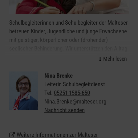
Schulbegleiterinnen und Schulbegleiter der Malteser
betreuen Kinder, Jugendliche und junge Erwachsene
mit geistiger, körperlicher oder (drohender)
seelischer Behinderung. Wir unterstützen den Alltag
in Schulen, Kindergärten und Kitas in Paderborn,
sodass die Kinder und Jugendlichen diesen
möglichst selbstständig meistern können.
Nina Brenke
Leiterin Schulbegleitdienst
Diese Unterstützung geben wir ganz individuell, je
Tel.
05251 1585-650
nachdem was die Kinder und Jugendlichen
Nina.Brenke@malteser.org
brauchen, und im Einklang mit den Vorgaben der
Nachricht senden
Kostenträger.
Dienststelle Ostwestfalen-Lippe
Weitere Informationen zur Malteser