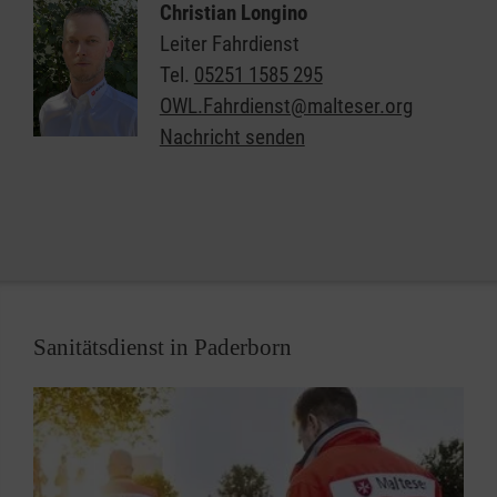
Christian Longino
Einrichtung oder nach Hause.
Leiter Fahrdienst
Tel.
05251 1585 295
Für die Betreuung während der Fahrt stehen
OWL.Fahrdienst@malteser.org
geschultes Rettungsdienstpersonal und moderne
Nachricht senden
medizinische Geräte zur Verfügung.
Dienststelle Ostwestfalen-Lippe
Dessauer Str. 14 b
33106 Paderborn
Sanitätsdienst in Paderborn