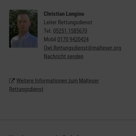
Notfallpatientinnen und -patienten und Erkrankten.
Christian Longino
Als einer der größten Arbeitgeber am Markt bieten
Leiter Rettungsdienst
die Malteser attraktive Bedingungen für unsere
Tel.
05251 1585670
Mitarbeiterinnen und Mitarbeiter und vielfältige
Mobil
0170 9420424
Chancen für alle, die eine berufliche Perspektive im
Owl.Rettungsdienst@malteser.org
Rettungsdienst suchen.
Nachricht senden
Dienststelle Ostwestfalen-Lippe
Dessauer Str. 14 b
Weitere Informationen zum Malteser
33106 Paderborn
Rettungsdienst