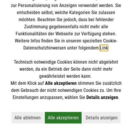
zur Personalisierung von Anzeigen verwendet werden. Sie
Spendenmöglichkeit zur Unterstützung des Sozialen
entscheiden selbst, welche Kategorien Sie zulassen
Ehrenamtes
möchten. Beachten Sie jedoch, dass bei fehlender
Zustimmung gegebenenfalls nicht mehr alle
Funktionalitäten der Webseite zur Verfügung stehen.
Weitere Infos finden Sie in unseren speziellen Cookie-
Datenschutzhinweisen unter folgendem
Link
.
Technisch notwendige Cookies können nicht abgelehnt
Seniorencafé in Paderborn
werden, da ein Betrieb der Seite dann nicht mehr
gewährleistet werden kann.
Mit dem Klick auf
Alle akzeptieren
stimmen Sie zusätzlich
dem Gebrauch der nicht notwendigen Cookies zu. Um Ihre
Einstellungen anzupassen, wählen Sie
Details anzeigen
.
Alle ablehnen
Alle akzeptieren
Details anzeigen
Lehnt alle nicht-essentiellen Cookies ab
Akzeptiert alle Cookies einschließl
Öffnet detaillie