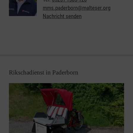
zu versorgen. Für einen Lieferdienst oder
mms.paderborn@malteser.org
Menüservice reichen die finanziellen Mittel häufig
Nachricht senden
nicht aus. Meist
völlig unverschuldet
sind diese
Personen in eine finanzielle Not gekommen. An
dieser Situation eigenständig etwas zu ändern, ist
für die Betroffenen in den oft nicht möglich.
Mit den Mahlzeiten-Patenschaften wollen wir
diesen
Menschen helfen
und suchen
Sie als
Rikschadienst in Paderborn
Unterstützer!
Als Pate helfen Sie uns dafür zu
sorgen, dass ältere, kranke und beeinträchtigte
Mitmenschen trotz persönlicher und finanzieller Not
ein gesundes und kostenloses Mittagessen
bekommen.
„
Für mich ist es selbstverständlich, meinen Beitrag
für Menschen zu leisten, denen es nicht so gut