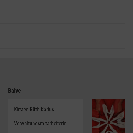
tzen Sie den
Verfügbarkeitscheck
und das
Kontaktformular
,
halten.
en täglichen Genuss. Unsere bodenständige Einstellung
es Geld bekommen Sie bei uns Ihren täglichen Genuss.
n. Wählen Sie aus verschiedenen Kategorien Ihr
Balve
Kirsten Rüth-Karius
onell gut“
Verwaltungsmitarbeiterin
ecker“
ei im Menü „Klein, aber fein“