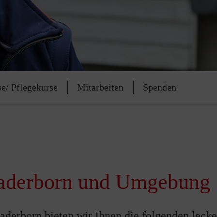
se/ Pflegekurse
Mitarbeiten
Spenden
Paderborn und Umgebung
aderborn bieten wir Ihnen die folgenden leck