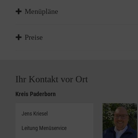
Menüpläne
*Es gibt lokale Unterschiede bei den Angeboten. Nu
Preise
um Informationsmaterial Ihrer Malteser vor Ort zu er
Gesunde und leckere Menüs. Frisch zubereitet für d
überträgt sich auch auf Ihren Geldbeutel. Für klein
Ihr Kontakt vor Ort
Unsere Menüs können Sie bereits ab 7,40 € bestelle
Lieblingsgericht:
Kreis Paderborn
ausgefallener Hochgenuss im Premium-Menü
unsere Tagesempfehlung für Unentschlossene
Jens Kriesel
Bodenständige Hausmannskost im Menü „Traditi
Leitung Menüservice
Gerichte die immer gut sind im Menü „Einfach l
für den kleinen Hunger ist auch immer etwas dab