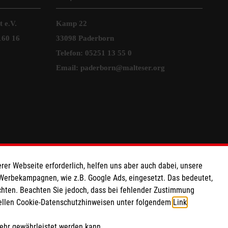
 e.V.
Kamp 22
160 16
33098 Paderborn
Telefon: 05251 13 55 0
Email:
paderborn@malteser.org
rer Webseite erforderlich, helfen uns aber auch dabei, unsere
 Werbekampagnen, wie z.B. Google Ads, eingesetzt. Das bedeutet,
chten. Beachten Sie jedoch, dass bei fehlender Zustimmung
ziellen Cookie-Datenschutzhinweisen unter folgendem
Link
.
mehr gewährleistet werden kann.