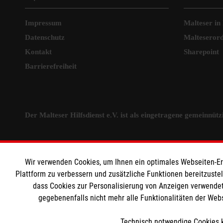
Impressum
Malteser in
Datenschutz
Malteseror
Kontakt
Sharepoint
Barrierefreiheit
Der Malteser Hilfsdienst e.V. ist als eingetragene gemeinnü
Wir verwenden Cookies, um Ihnen ein optimales Webseiten-Erle
Plattform zu verbessern und zusätzliche Funktionen bereitzuste
dass Cookies zur Personalisierung von Anzeigen verwendet
gegebenenfalls nicht mehr alle Funktionalitäten der Web
Technisch notwendige Cookies k