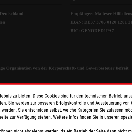
 Deutschland
Empfänger: Malteser Hilfsdienst
den
IBAN: DE37 3706 0120 1201 2
BIC: GENODED1PA7
tzige Organisation von der Körperschaft- und Gewerbesteuer befreit.
bnis zu bieten. Diese Cookies sind für den technischen Betrieb unse
llen. Sie werden zur besseren Erfolgskontrolle und Aussteuerung von
 werden. Sie entscheiden selbst, welche Kategorien Sie zulassen mö
seite zur Verfügung stehen. Weitere Infos finden Sie in unseren spe
önnen nicht abgelehnt werden, da ein Betrieb der Seite dann nicht 