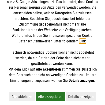
wie z.B. Google Ads, eingesetzt. Das bedeutet, dass Cookies
Datenschutz
Die Malteser
zur Personalisierung von Anzeigen verwendet werden. Sie
Kontakt
entscheiden selbst, welche Kategorien Sie zulassen
Barrierefreiheit
möchten. Beachten Sie jedoch, dass bei fehlender
Malteser in Deutschland
Zustimmung gegebenenfalls nicht mehr alle
Malteserorden
Funktionalitäten der Webseite zur Verfügung stehen.
Spendenkonto
Weitere Infos finden Sie in unseren speziellen Cookie-
Sharepoint
Datenschutzhinweisen unter folgendem
Link
.
Empfänger: Malteser Hilfsdienst e.V.
Technisch notwendige Cookies können nicht abgelehnt
IBAN: DE43 3706 0120 1201 2163 93
So finden Sie uns
werden, da ein Betrieb der Seite dann nicht mehr
BIC: GENODED1PA7
gewährleistet werden kann.
Mit dem Klick auf
Alle akzeptieren
stimmen Sie zusätzlich
Karl-Schurz-Straße 30
dem Gebrauch der nicht notwendigen Cookies zu. Um Ihre
Der Malteser Hilfsdienst e.V. ist als eingetragene
Einstellungen anzupassen, wählen Sie
Details anzeigen
.
33100 Paderborn
gemeinnützige Organisation von der Körperschaft- und
Telefon: 05251 777460
Gewerbesteuer befreit.
Email:
info.paderborn@malteser.org
Alle ablehnen
Alle akzeptieren
Details anzeigen
Lehnt alle nicht-essentiellen Cookies ab
Akzeptiert alle Cookies einschließl
Öffnet detaillie