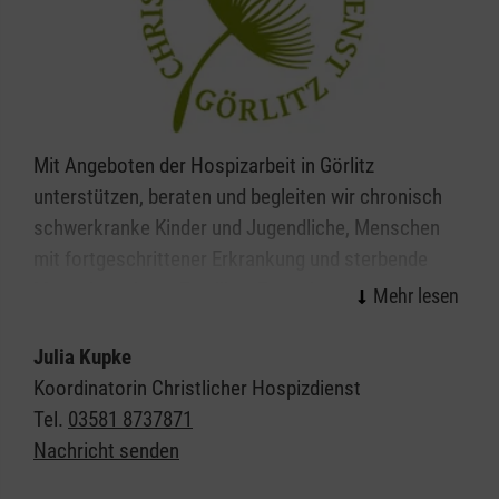
Mit Angeboten der Hospizarbeit in Görlitz
unterstützen, beraten und begleiten wir chronisch
schwerkranke Kinder und Jugendliche, Menschen
mit fortgeschrittener Erkrankung und sterbende
Menschen, deren Familien, Freunde und weitere
Zugehörige. Meist begleiten unsere ambulanten
Hospizdienste dort, wo die Menschen derzeit leben:
Julia Kupke
zu Hause, in der Pflegeeinrichtung oder im
Koordinatorin Christlicher Hospizdienst
Krankenhaus.
Tel.
03581 8737871
Nachricht senden
Ehrenamtliche Mitarbeiterinnen und Mitarbeiter