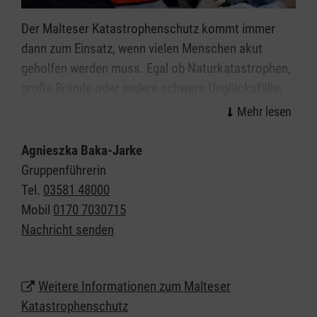
Der Malteser Katastrophenschutz kommt immer
dann zum Einsatz, wenn vielen Menschen akut
geholfen werden muss. Egal ob Naturkatastrophen,
große Brände oder andere schwere Unglücksfälle,
die ehrenamtlichen Einsatzkräfte helfen bei allen
Ereignissen, in denen die Kräfte von Feuerwehr und
Rettungsdienst nicht ausreichen.
Agnieszka Baka-Jarke
Gruppenführerin
Organisiert in einzelnen Einsatzgruppen sind unsere
Tel.
03581 48000
Helferinnen und Helfer Spezialisten in den Bereichen
Mobil
0170 7030715
Sanitätsdienst, Technik, Betreuung und
Nachricht senden
Kommunikation/Führung. In all diesen Bereichen
suchen wir immer Menschen, die im Fall der Fälle
bereit sind, sich für ihre Mitmenschen zu
Weitere Informationen zum Malteser
engagieren.
Katastrophenschutz