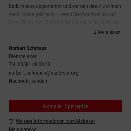
Bedürfnisse abgestimmt und werden direkt zu Ihnen
nach Hause gebracht – wenn Sie möchten bis auf
Ihren Tisch. Der Malteser Menüservice ist nicht nur
irgendein „Essen auf Rädern“ oder Mahlzeitendienst.
Wir stehen für gute, gesunde Ernährung, eine
leckere Menü-Auswahl und nicht zuletzt für die
Norbert Schmaus
Freude am persönlichen Kontakt.
Diensteleiter
Tel.
03581 48 00 23
Lassen Sie sich beraten und erhalten weitere
norbert.schmaus@malteser.org
Informationen zum Malteser Menüservice in Görlitz.
Nachricht senden
Rufen Sie uns jetzt gebührenfrei unter
0800 3020103
an und bestellen Sie Ihr erstes Menü.
Aktueller Speiseplan
Weitere Informationen zum Malteser
Menüservice