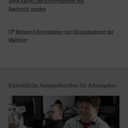
Anne-Katrin.Olbrisch@malteser.org
Grüne, ein Besuch im Stadtcafé bereiten
Nachricht senden
Lebensfreude und stimmen zuversichtlich.
Weitere Informationen zum Besuchsdienst der
Malteser
Einheitliche Ansprechstellen für Arbeitgeber