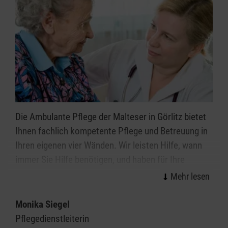
Die Ambulante Pflege der Malteser in Görlitz bietet
Ihnen fachlich kompetente Pflege und Betreuung in
Ihren eigenen vier Wänden. Wir leisten Hilfe, wann
immer Sie Hilfe benötigen, und haben für Ihre
Probleme stets ein offenes Ohr. So tragen wir dazu
bei, Ihnen ein weitgehend eigenständiges Leben in
Ihrem Zuhause zu ermöglichen.
Monika Siegel
Pflegedienstleiterin
Das Verhältnis zwischen Patientin oder Patient und