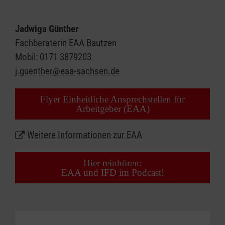
Arbeitsleben aus Mitteln der Ausgleichsabgabe
durch das Integrationsamt Chemnitz finanziert.
Jadwiga Günther
Fachberaterin EAA Bautzen
Sie haben die Aufgaben:
Mobil: 0171 3879203
j.guenther@eaa-sachsen.de
Arbeitgeber anzusprechen und diese für die
Ausbildung, Einstellung und Beschäftigung von
Flyer Einheitliche Ansprechstellen für
schwerbehinderten Menschen zu
Arbeitgeber (EAA)
sensibilisieren,
Arbeitgebern als trägerunabhängiger Lotse bei
Weitere Informationen zur EAA
Fragen zur Ausbildung, Einstellung,
Berufsbegleitung und Beschäftigungssicherung
Hier reinhören:
EAA und IFD im Podcast!
von schwerbehinderten Menschen zur
Verfügung zu stehen und
Arbeitgeber zu der Stellung von Anträgen bei
den zuständigen Leistungsträgern zu beraten.