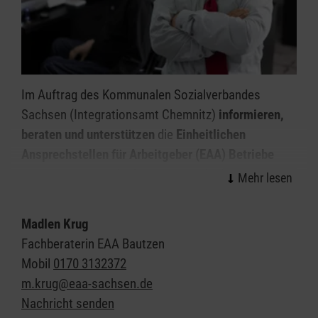
Im Auftrag des Kommunalen Sozialverbandes
Sachsen (Integrationsamt Chemnitz)
informieren,
beraten und unterstützen
die
Einheitlichen
Ansprechstellen für Arbeitgeber (EAA) Betriebe
- unabhängig von der Branche und der Betriebsgröße
- bei der Ausbildung, Einstellung und Beschäftigung
von schwerbehinderten Menschen. Ziel ist die
Madlen Krug
dauerhafte Integration von Menschen mit
Fachberaterin EAA Bautzen
Behinderung in den allgemeinen Arbeitsmarkt. Die
Mobil
0170 3132372
gesetzliche Grundlage bildet der § 185a des SGB IX.
m.krug@eaa-sachsen.de
Nachricht senden
Die EAA werden als begleitende Hilfe im