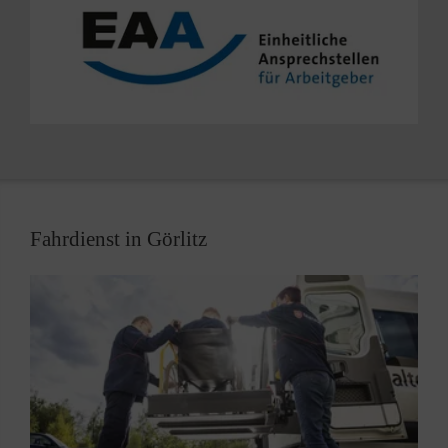
Sie stehen als
mobiler Fachdienst in den
Landkreisen Görlitz, Bautzen und Meißen
zur
Verfügung und bieten Ihnen:
Individuelle Einzelgespräche in Ihrem Betrieb
Individuelle Terminvereinbarungen
Gute flächendeckende Vernetzung
Fahrdienst in Görlitz