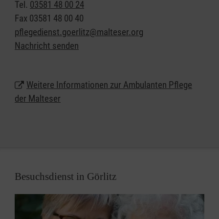
Tel.
03581 48 00 24
ambulanter Pflege muss in hohem Maße von
Fax
03581 48 00 40
Vertrauen geprägt sein. Wir betreuen Sie mit festen
pflegedienst.goerlitz@malteser.org
Bezugspersonen, die Sie zu den mit Ihnen
Nachricht senden
abgestimmten Zeiten zu Hause aufsuchen. Darauf
können Sie sich verlassen.
Weitere Informationen zur Ambulanten Pflege
der Malteser
Besuchsdienst in Görlitz