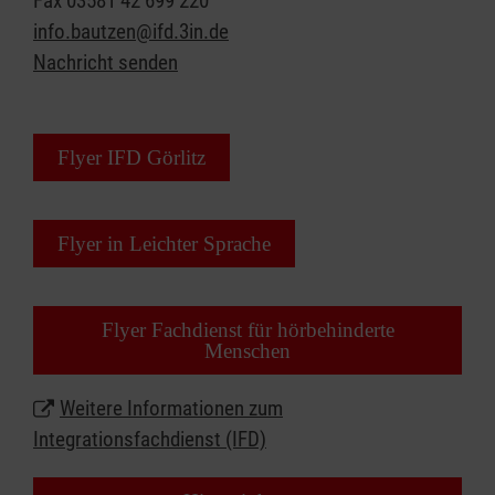
Fax
03581 42 699 220
Verfügung und bieten Ihnen:
info.bautzen@ifd.3in.de
Nachricht senden
individuelle Einzelgespräche in der
Beratungsstelle oder bei Hausbesuchen
Gespräche in Ihrer Firma und am Arbeitsplatz
Flyer IFD Görlitz
Wir unterliegen der Schweigepflicht.
Wir beraten
Sie individuell und kostenlos.
Flyer in Leichter Sprache
Flyer Fachdienst für hörbehinderte
Menschen
Weitere Informationen zum
Integrationsfachdienst (IFD)