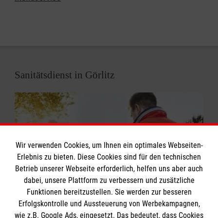
Sanitätsdienst in Görlitz
Wir verwenden Cookies, um Ihnen ein optimales Webseiten-
Erlebnis zu bieten. Diese Cookies sind für den technischen
Betrieb unserer Webseite erforderlich, helfen uns aber auch
dabei, unsere Plattform zu verbessern und zusätzliche
Funktionen bereitzustellen. Sie werden zur besseren
Erfolgskontrolle und Aussteuerung von Werbekampagnen,
Die sanitätsdienstliche Versorgung bei
wie z.B. Google Ads, eingesetzt. Das bedeutet, dass Cookies