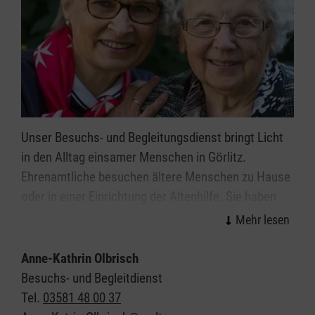
Unser Besuchs- und Begleitungsdienst bringt Licht
in den Alltag einsamer Menschen in Görlitz.
Ehrenamtliche besuchen ältere Menschen zu Hause
oder in einer Einrichtung der Altenhilfe. Sie haben
ein offenes Ohr und gehen mit viel
Einfühlungsvermögen auf die persönliche
Lebenssituation der älteren Menschen ein. Hier ist
Anne-Kathrin Olbrisch
Raum für die persönlichen Bedürfnisse, für die
Besuchs- und Begleitdienst
Lebensgeschichte und das aktuelle Befinden. Kleine
Tel.
03581 48 00 37
Handreichungen im Alltag, ein Spaziergang ins