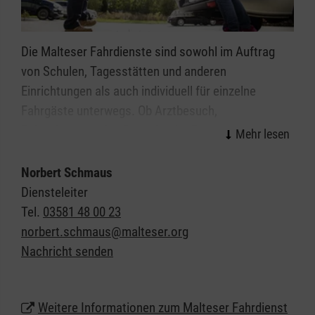
Die Malteser Fahrdienste sind sowohl im Auftrag
von Schulen, Tagesstätten und anderen
Einrichtungen als auch individuell für einzelne
Fahrgäste unterwegs. Ob Arztbesuch,
Behördengang, Ausflug oder der Besuch von
Freunden - die Malteser bringen Sie hin.
Norbert Schmaus
Bei uns steht die freundliche und zuverlässige
Diensteleiter
Beförderung und die umfassende Betreuung der
Tel.
03581 48 00 23
Fahrgäste im Vordergrund - vor, während und nach
norbert.schmaus@malteser.org
der Fahrt in Görlitz und Umgebung.
Nachricht senden
Über die reine Personenbeförderung hinaus
unterstützen die Malteser Sie gerne auch bei der
Weitere Informationen zum Malteser Fahrdienst