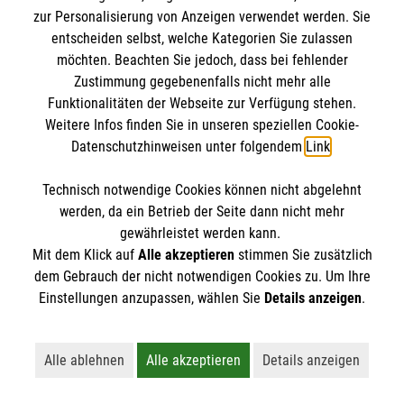
Veranstaltungen wie Konzerten, Sportfesten und
zur Personalisierung von Anzeigen verwendet werden. Sie
entscheiden selbst, welche Kategorien Sie zulassen
Großevents gehört zu den festen Aufgaben der
möchten. Beachten Sie jedoch, dass bei fehlender
Malteser in Görlitz. Die meist ehrenamtlichen
Zustimmung gegebenenfalls nicht mehr alle
Mitarbeitenden des Malteser Sanitätsdiensts leisten
Funktionalitäten der Webseite zur Verfügung stehen.
wirksame Hilfe in der Notfallvorsorge.
Weitere Infos finden Sie in unseren speziellen Cookie-
Sven Jarke
Datenschutzhinweisen unter folgendem
Link
.
Veranstaltungen ab einer gewissen Dimension bzw.
stellvertretender Gruppenführer
mit einer bestimmten Charakteristik erfordern einen
Technisch notwendige Cookies können nicht abgelehnt
Mobil
0170 7030715
qualifizierten Sanitätsdienst. Überall da, wo viele
werden, da ein Betrieb der Seite dann nicht mehr
Nachricht senden
gewährleistet werden kann.
Menschen zusammenkommen, erhöht sich
Mit dem Klick auf
Alle akzeptieren
stimmen Sie zusätzlich
naturgemäß das Notfallrisiko. Neben der freiwilligen
dem Gebrauch der nicht notwendigen Cookies zu. Um Ihre
Absicherung umsichtiger Veranstalter ergibt sich
Weitere Informationen zum Malteser
Einstellungen anzupassen, wählen Sie
Details anzeigen
.
die Notwendigkeit eines Sanitätsdienstes nicht
Sanitätsdienst
zuletzt aus gesetzlichen Vorschriften und zum
Beispiel den Auflagen von Sportverbänden für die
Alle ablehnen
Alle akzeptieren
Details anzeigen
Lehnt alle nicht-essentiellen Cookies ab
Akzeptiert alle Cookies einschließl
Öffnet detaillie
Durchführung von Wettkämpfen.