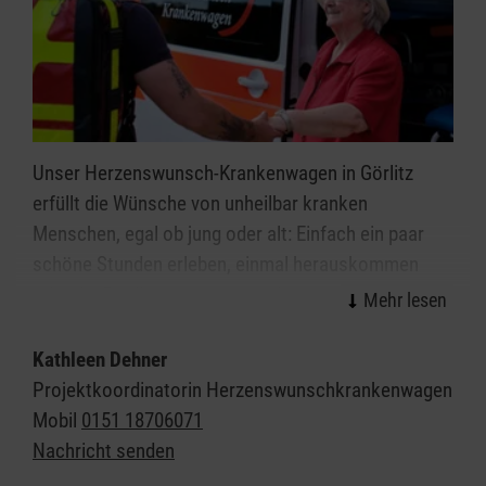
Antragstellung für diese Leistung bei Ihrer
Pflegekasse!
.
Unser Herzenswunsch-Krankenwagen in Görlitz
erfüllt die Wünsche von unheilbar kranken
Menschen, egal ob jung oder alt: Einfach ein paar
schöne Stunden erleben, einmal herauskommen
oder die Erfüllung einer besonderen
Herzensangelegenheit - dies alles ist
möglich. Speziell geschulte Ehrenamtliche aus dem
Kathleen Dehner
medizinischen Bereich stehen den Kindern,
Projektkoordinatorin Herzenswunschkrankenwagen
Jugendlichen und Erwachsenen mit einer oft
Mobil
0151 18706071
lebenszeitverkürzenden Erkrankung dabei zur Seite
Nachricht senden
und ermöglichen diese unvergesslichen Stunden.