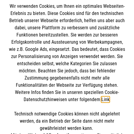
Wir verwenden Cookies, um Ihnen ein optimales Webseiten-
Erlebnis zu bieten. Diese Cookies sind für den technischen
Informationen
Betrieb unserer Webseite erforderlich, helfen uns aber auch
dabei, unsere Plattform zu verbessern und zusätzliche
Funktionen bereitzustellen. Sie werden zur besseren
Erfolgskontrolle und Aussteuerung von Werbekampagnen,
Impressum
wie z.B. Google Ads, eingesetzt. Das bedeutet, dass Cookies
Datenschutz
Die Malteser
zur Personalisierung von Anzeigen verwendet werden. Sie
Barrierefreiheit
entscheiden selbst, welche Kategorien Sie zulassen
Kontakt
möchten. Beachten Sie jedoch, dass bei fehlender
Malteser in Deutschland
Zustimmung gegebenenfalls nicht mehr alle
Malteserorden
Funktionalitäten der Webseite zur Verfügung stehen.
Spendenkonto
Weitere Infos finden Sie in unseren speziellen Cookie-
Sharepoint
Datenschutzhinweisen unter folgendem
Link
.
Empfänger: Malteser Hilfsdienst e.V.
Technisch notwendige Cookies können nicht abgelehnt
Bank: Pax-Bank für Kirche und Caritas eG
So finden Sie uns
werden, da ein Betrieb der Seite dann nicht mehr
IBAN: DE94 3706 0120 1201 2270 18
gewährleistet werden kann.