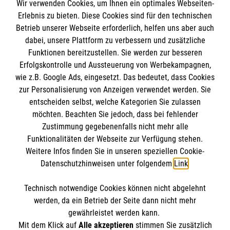
Wir verwenden Cookies, um Ihnen ein optimales Webseiten-
Erlebnis zu bieten. Diese Cookies sind für den technischen
Informationen
Betrieb unserer Webseite erforderlich, helfen uns aber auch
dabei, unsere Plattform zu verbessern und zusätzliche
Funktionen bereitzustellen. Sie werden zur besseren
Erfolgskontrolle und Aussteuerung von Werbekampagnen,
Impressum
wie z.B. Google Ads, eingesetzt. Das bedeutet, dass Cookies
Datenschutz
Die Malteser
zur Personalisierung von Anzeigen verwendet werden. Sie
Barrierefreiheit
entscheiden selbst, welche Kategorien Sie zulassen
Kontakt
möchten. Beachten Sie jedoch, dass bei fehlender
Malteser in Deutschland
Zustimmung gegebenenfalls nicht mehr alle
Malteserorden
Funktionalitäten der Webseite zur Verfügung stehen.
Spendenkonto
Weitere Infos finden Sie in unseren speziellen Cookie-
Sharepoint
Datenschutzhinweisen unter folgendem
Link
.
Empfänger: Malteser Hilfsdienst e.V.
Technisch notwendige Cookies können nicht abgelehnt
Bank: Pax-Bank für Kirche und Caritas eG
So finden Sie uns
werden, da ein Betrieb der Seite dann nicht mehr
IBAN: DE94 3706 0120 1201 2270 18
gewährleistet werden kann.
Mit dem Klick auf
Alle akzeptieren
stimmen Sie zusätzlich
BIC: GENODED1PA7