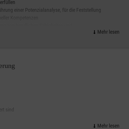
 erfüllen
hrung einer Potenzialanalyse, für die Feststellung
ueller Kompetenzen
ung von beruflichen Fähigkeiten und
klungsmöglichkeiten
 geeigneter Betriebe auf dem allgemeinen Arbeitsmarkt
ieblichen Erprobungen
erung
rt sind