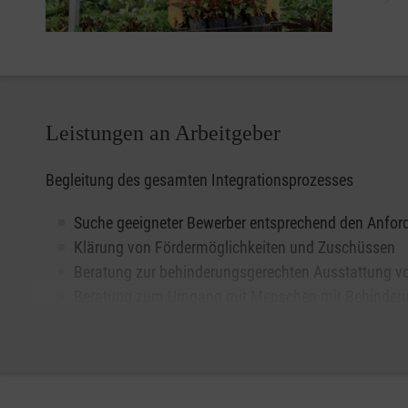
Fragen
Schwerb
Nachteilausgleich, Kündigungsschutz)
Beantragung von technischen Hilfsmitteln
Wiedereingliederung ins Arbeitsleben nach längerer
​​​​​​​Leistungen an Arbeitgeber
Umsetzung auf einen anderen Arbeitsplatz
Konflikten und Leistungsproblemen, die sich auf da
Begleitung des gesamten Integrationsprozesses
drohender Kündigung oder bereits laufenden Kündi
Suche geeigneter Bewerber entsprechend den Anfor
Klärung von Fördermöglichkeiten und Zuschüssen
Beratung zur behinderungsgerechten Ausstattung vo
Beratung zum Umgang mit Menschen mit Behinder
Informationen zu Behinderungsarten und chronische
Entwicklung von Strategien zur Konfliktbewältigung 
Beratung und Unterstützung bei Leistungsproblem