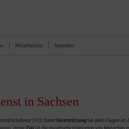
se
Mitarbeiten
Spenden
ienst in Sachsen
tionsfachdienst (IFD) bietet
Unterstützung
bei allen Fragen im
erung. Unser
Ziel
ist die dauerhafte Integration von Menschen m