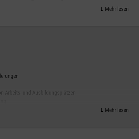
 zum Schwerbehindertenrecht (z.B.
ehindertenausweis, Gleichstellung, Zusatzurlaub,
 Erkrankung
s Arbeits- bzw. Ausbildungsverhältnis auswirken
gungsverfahren
derungen
n Arbeits- und Ausbildungsplätzen
ung
n Krankheitsbildern
im Arbeitsbereich
en