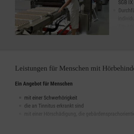
SGB IX
Durchfü
individ
Ermittl
Entwic
Akquise
Unterstützung, Begleitung und Auswertung der betr
Begleitung bei der Ausgliederung aus der WfbM
Leistungen für Menschen mit Hörbehind
Ein Angebot für Menschen
mit einer Schwerhörigkeit
die an Tinnitus erkrankt sind
mit einer Hörschädigung, die gebärdensprachorientie
sowie deren Arbeitgeber.