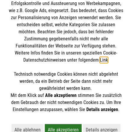
Erfolgskontrolle und Aussteuerung von Werbekampagnen,
Impressum
wie z.B. Google Ads, eingesetzt. Das bedeutet, dass Cookies
Datenschutz
Die Malteser
zur Personalisierung von Anzeigen verwendet werden. Sie
Kontakt
entscheiden selbst, welche Kategorien Sie zulassen
Barrierefreiheit
möchten. Beachten Sie jedoch, dass bei fehlender
Malteser in Deutschland
Zustimmung gegebenenfalls nicht mehr alle
Malteserorden
Funktionalitäten der Webseite zur Verfügung stehen.
Spendenkonto
Weitere Infos finden Sie in unseren speziellen Cookie-
Sharepoint
Datenschutzhinweisen unter folgendem
Link
.
Empfänger: Malteser Hilfsdienst e.V.
Technisch notwendige Cookies können nicht abgelehnt
Bank: Pax-Bank für Kirche und Caritas eG
So finden Sie uns
werden, da ein Betrieb der Seite dann nicht mehr
IBAN: DE55 3706 0120 1201 2020 15
gewährleistet werden kann.
Mit dem Klick auf
Alle akzeptieren
stimmen Sie zusätzlich
BIC: GENODED1PA7
Werner-von-Siemens-Straße 10
dem Gebrauch der nicht notwendigen Cookies zu. Um Ihre
Der Malteser Hilfsdienst e.V. ist als eingetragene
Einstellungen anzupassen, wählen Sie
Details anzeigen
.
86159 Augsburg
gemeinnützige Organisation von der Körperschaft- und
Telefon: 0821 258500
Gewerbesteuer befreit.
Email:
Alle ablehnen
Alle akzeptieren
Details anzeigen